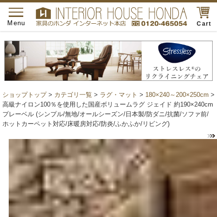
toggle
navigation
Menu
Cart
ショップトップ
>
カテゴリ一覧
>
ラグ・マット
>
180×240～200×250cm
>
高級ナイロン100％を使用した国産ボリュームラグ ジェイド 約190×240cm
プレーベル (シンプル/無地/オールシーズン/日本製/防ダニ/抗菌/ソファ前/
ホットカーペット対応/床暖房対応/防炎/ふかふか/リビング)