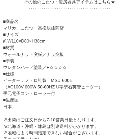
その他のこたつ・暖房器具アイテムはこちら★
‥‥‥‥‥‥‥‥‥‥‥‥‥‥‥‥‥‥‥
■商品名
マリカ こたつ 高松辰雄商店
■サイズ
約W110×D80×H38cm
■材質
ウォールナット突板／ナラ突板
■塗装
ウレタンハード塗装／F☆☆☆☆
■仕様
ヒーター：メトロ社製 MSU-600E
（AC100V 600W 50-60HZ U字型石英管ヒーター）
手元電子コントローラー付
■生産国
日本
※出荷はご注文日から7-10営業日後となります。
※北海道・沖縄・離島は別途送料がかかります。
※地域により時間指定できない場合がございます。