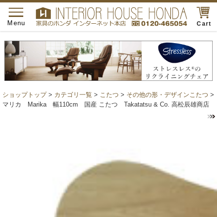
toggle
navigation
Menu
Cart
ショップトップ
>
カテゴリ一覧
>
こたつ
>
その他の形・デザインこたつ
>
マリカ Marika 幅110cm 国産 こたつ Takatatsu & Co. 高松辰雄商店