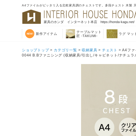
A4ファイルがピッタリ入る北欧家具調のチェストです。多段チェスト 木製 天然木 8
家具のホンダ インターネット本店 https://honda-kagu.net/
テーブルマット
新作アイテム
ラグ マッ
匠 -TAKUMI-
ショップトップ
>
カテゴリ一覧
>
収納家具
>
チェスト
> A4フ
0044 B.Bファニシング (収納家具/引出し/キャビネット/ナチュラ