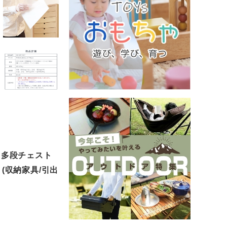
。多段チェスト
グ (収納家具/引出