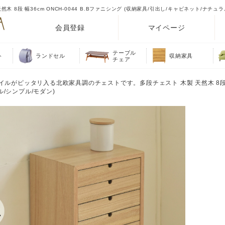
段 幅36cm ONCH-0044 B.Bファニシング (収納家具/引出し/キャビネット/ナチュラ
会員登録
マイページ
テーブル
ト
ランドセル
収納家具
チェア
ァイルがピッタリ入る北欧家具調のチェストです。多段チェスト 木製 天然木 8段 幅
ル/シンプル/モダン)