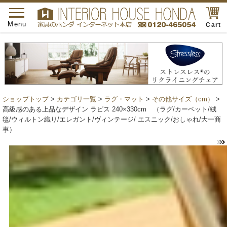
toggle
navigation
Menu
Cart
ショップトップ
>
カテゴリ一覧
>
ラグ・マット
>
その他サイズ（cm）
>
高級感のある上品なデザイン ラピス 240×330cm （ラグ/カーペット/絨
毯/ウィルトン織り/エレガント/ヴィンテージ/ エスニック/おしゃれ/大一商
事）