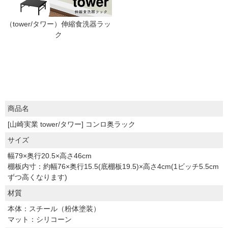
（tower/タワー）伸縮食洗器ラッ
ク
商品名
[山崎実業 tower/タワー] コンロ奥ラック
サイズ
幅79×奥行20.5×高さ46cm
棚板内寸：約幅76×奥行15.5(底棚板19.5)×高さ4cm(1ビッチ5.5cm
ずつ高くなります)
材質
本体：スチール（粉体塗装）
マット：シリコーン