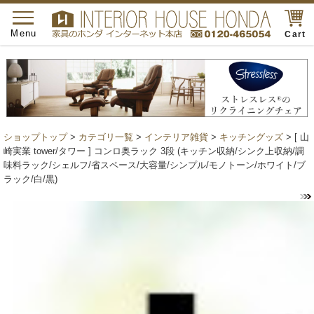
toggle
navigation
Menu
Cart
ショップトップ
>
カテゴリ一覧
>
インテリア雑貨
>
キッチングッズ
> [ 山
崎実業 tower/タワー ] コンロ奥ラック 3段 (キッチン収納/シンク上収納/調
味料ラック/シェルフ/省スペース/大容量/シンプル/モノトーン/ホワイト/ブ
ラック/白/黒)