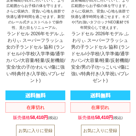
反射機能が四方に付いていて、より
反射機能が四方に付いていて、より
広範囲からお子様の体を守ります。
広範囲からお子様の体を守ります。
さらに収納力、背負い心地も抜群で
さらに収納力、背負い心地も抜群で
快適な通学時間を過ごせます。新型
快適な通学時間を過ごせます。キズ
のレール式チェストベルトで操作
や汚れ強いタフロックNEO素材で6
性、見た目もリニューアル。
年間安心して使えます。
ランドセル 2026年モデル ふ
ランドセル 2026年モデル ふ
わりぃ スーパーフラッシュ
わりぃ スーパーフラッシュ
女の子ランドセル 協和 (ラン
男の子ランドセル 協和 (ラン
ドセル/小学校/入学準備/通学
ドセル/小学校/入学準備/通学
カバン/大容量/軽量/反射機能/
カバン/大容量/軽量/反射機能/
安全/女の子/かわいい/傷に強
安全/男の子/かっこいい/傷に
い/特典付き/入学祝い/プレゼ
強い/特典付き/入学祝い/プレ
ント)
ゼント)
在庫切れ
在庫切れ
58,410円
58,410円
販売価格
販売価格
(税込)
(税込)