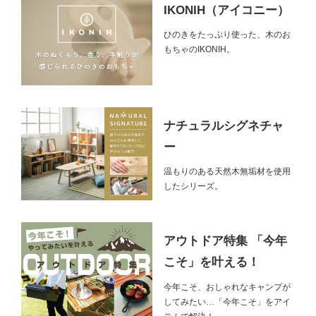
IKONIH（アイコニー）
ひのきをたっぷり使った、木のお
もちゃのIKONIH。
ナチュラルシグネチャ
ー
温もりのある天然木無垢材を使用
したシリーズ。
アウトドア特集 「今年
こそ」を叶える！
今年こそ、おしゃれなキャンプが
してみたい…「今年こそ」をアイ