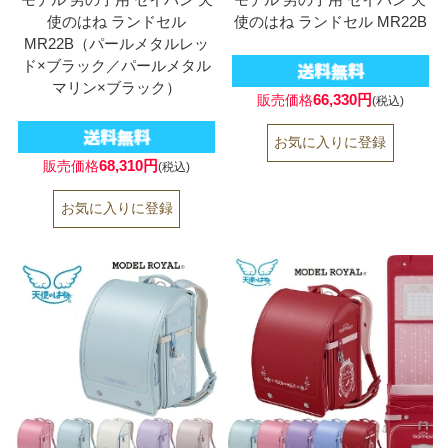
使のはね ランドセル
使のはね ランドセル MR22B
MR22B（パールメタルレッ
ド×ブラック／パールメタル
マリン×ブラック）
66,330円
販売価格
(税込)
68,310円
販売価格
(税込)