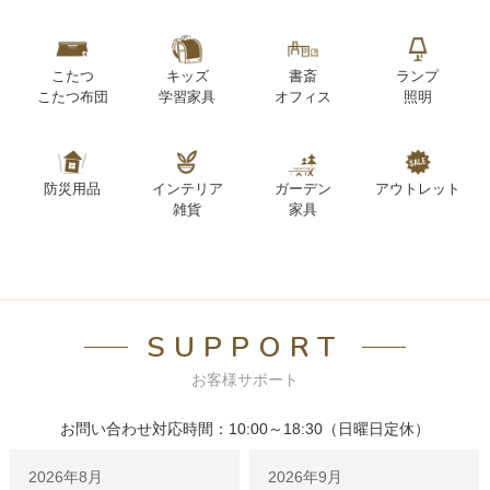
こたつ
キッズ
書斎
ランプ
こたつ布団
学習家具
オフィス
照明
防災用品
インテリア
ガーデン
アウトレット
雑貨
家具
SUPPORT
お客様サポート
お問い合わせ対応時間：10:00～18:30（日曜日定休）
2026年8月
2026年9月