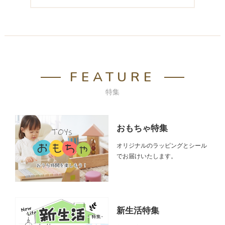
FEATURE
特集
おもちゃ特集
オリジナルのラッピングとシール
でお届けいたします。
新生活特集