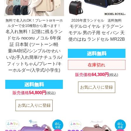
無料で名入れOK！プレートorキーホ
2026年度ランドセル 送料無料
ルダーで全10種類から選べます！
モデルロイヤル ドラグーン
名入れ無料！記憶に残るラン
モデル 男の子用 セイバン 天
ドセル nocoru ノコル 6年保
使のはね ランドセル MR22B
証 日本製 (ツートーン/軽
量/A4対応/シンプル/かわい
い/お手入れ簡単/ナチュラル/
フィットちゃん/プレート/キ
在庫切れ
ーホルダー/入学式/小学生)
64,300円
販売価格
(税込)
54,800円
販売価格
(税込)