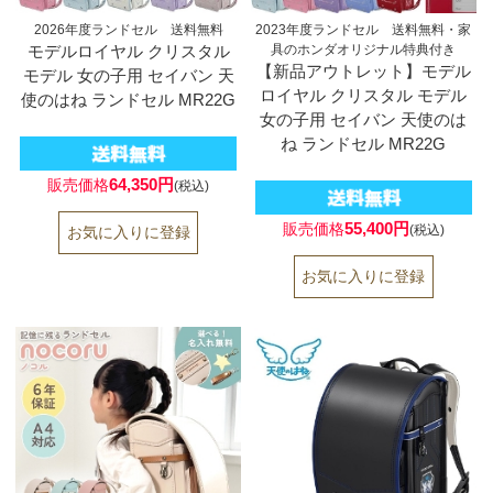
2026年度ランドセル 送料無料
2023年度ランドセル 送料無料・家
モデルロイヤル クリスタル
具のホンダオリジナル特典付き
【新品アウトレット】モデル
モデル 女の子用 セイバン 天
ロイヤル クリスタル モデル
使のはね ランドセル MR22G
女の子用 セイバン 天使のは
ね ランドセル MR22G
64,350円
販売価格
(税込)
55,400円
販売価格
(税込)