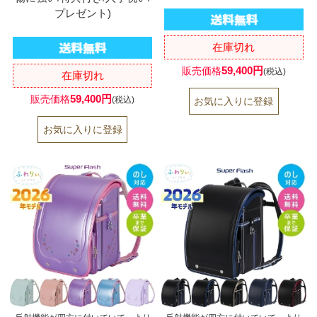
プレゼント)
在庫切れ
59,400円
販売価格
(税込)
在庫切れ
59,400円
販売価格
(税込)