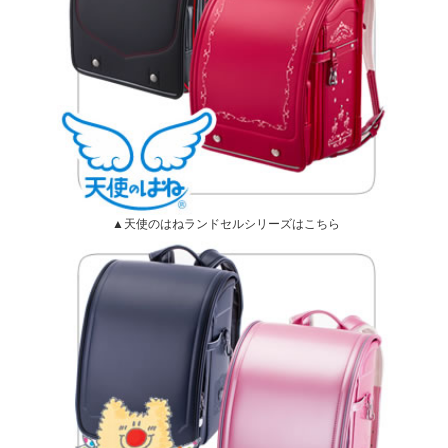
▲天使のはねランドセルシリーズはこちら