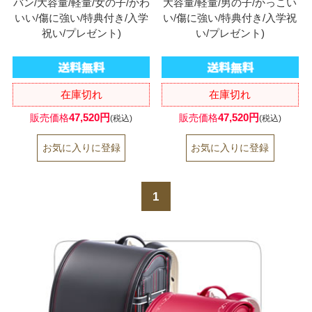
バン/大容量/軽量/女の子/かわ
大容量/軽量/男の子/かっこい
いい/傷に強い/特典付き/入学
い/傷に強い/特典付き/入学祝
祝い/プレゼント)
い/プレゼント)
在庫切れ
在庫切れ
47,520円
47,520円
販売価格
販売価格
(税込)
(税込)
1