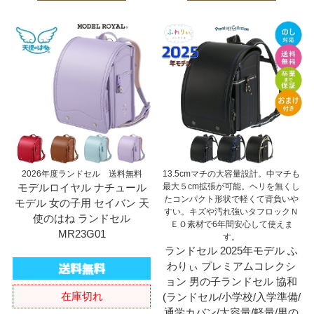
2026年度ランドセル 送料無料
13.5cmマチの大容量設計。中マチも
モデルロイヤル ナチュール
最大５cm拡張が可能。ヘリを無くし
たコンパクト形状で軽くて背負いや
モデル 女の子用 セイバン 天
すい。キズや汚れ強いタフロックＮ
使のはね ランドセル
ＥＯ素材で6年間安心して使えま
MR23G01
す。
ランドセル 2025年モデル ふ
わりぃ プレミアムコレクシ
ョン 男の子ランドセル 協和
在庫切れ
(ランドセル/小学校/入学準備/
通学カバン/大容量/軽量/男の