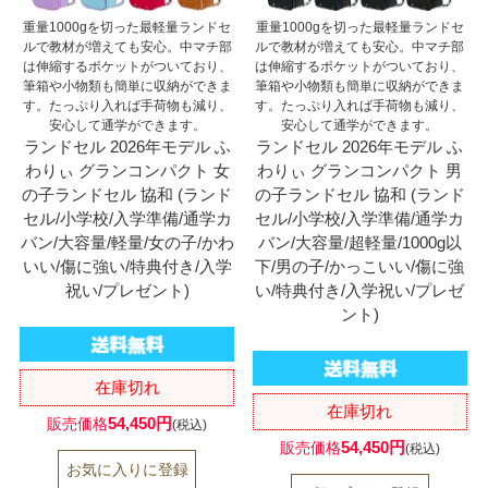
重量1000gを切った最軽量ランドセ
重量1000gを切った最軽量ランドセ
ルで教材が増えても安心。中マチ部
ルで教材が増えても安心。中マチ部
は伸縮するポケットがついており、
は伸縮するポケットがついており、
筆箱や小物類も簡単に収納ができま
筆箱や小物類も簡単に収納ができま
す。たっぷり入れば手荷物も減り、
す。たっぷり入れば手荷物も減り、
安心して通学ができます。
安心して通学ができます。
ランドセル 2026年モデル ふ
ランドセル 2026年モデル ふ
わりぃ グランコンパクト 女
わりぃ グランコンパクト 男
の子ランドセル 協和 (ランド
の子ランドセル 協和 (ランド
セル/小学校/入学準備/通学カ
セル/小学校/入学準備/通学カ
バン/大容量/軽量/女の子/かわ
バン/大容量/超軽量/1000g以
いい/傷に強い/特典付き/入学
下/男の子/かっこいい/傷に強
祝い/プレゼント)
い/特典付き/入学祝い/プレゼ
ント)
在庫切れ
在庫切れ
54,450円
販売価格
(税込)
54,450円
販売価格
(税込)