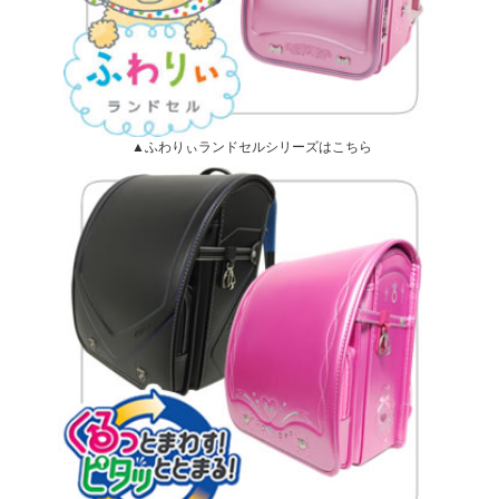
▲ふわりぃランドセルシリーズはこちら