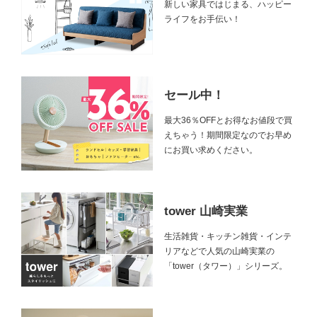
新しい家具ではじまる、ハッピー
ライフをお手伝い！
セール中！
最大36％OFFとお得なお値段で買
えちゃう！期間限定なのでお早め
にお買い求めください。
tower 山崎実業
生活雑貨・キッチン雑貨・インテ
リアなどで人気の山崎実業の
「tower（タワー）」シリーズ。