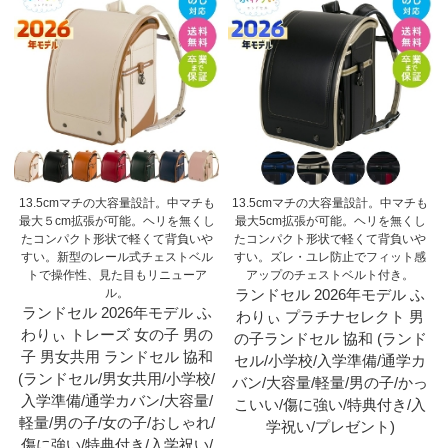
13.5cmマチの大容量設計。中マチも
13.5cmマチの大容量設計。中マチも
最大５cm拡張が可能。ヘリを無くし
最大5cm拡張が可能。ヘリを無くし
たコンパクト形状で軽くて背負いや
たコンパクト形状で軽くて背負いや
すい。新型のレール式チェストベル
すい。ズレ・ユレ防止でフィット感
トで操作性、見た目もリニューア
アップのチェストベルト付き。
ル。
ランドセル 2026年モデル ふ
ランドセル 2026年モデル ふ
わりぃ プラチナセレクト 男
わりぃ トレーズ 女の子 男の
の子ランドセル 協和 (ランド
子 男女共用 ランドセル 協和
セル/小学校/入学準備/通学カ
(ランドセル/男女共用/小学校/
バン/大容量/軽量/男の子/かっ
入学準備/通学カバン/大容量/
こいい/傷に強い/特典付き/入
軽量/男の子/女の子/おしゃれ/
学祝い/プレゼント)
傷に強い/特典付き/入学祝い/