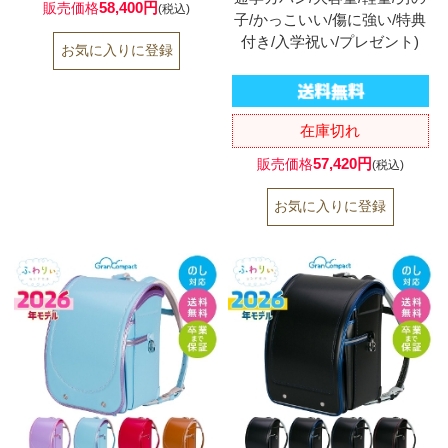
58,400円
販売価格
(税込)
子/かっこいい/傷に強い/特典
付き/入学祝い/プレゼント)
在庫切れ
57,420円
販売価格
(税込)