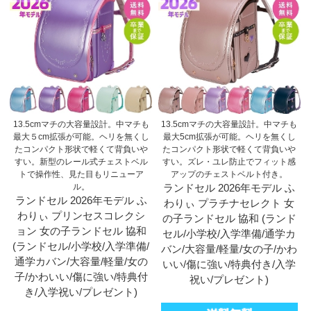
13.5cmマチの大容量設計。中マチも
13.5cmマチの大容量設計。中マチも
最大５cm拡張が可能。ヘリを無くし
最大5cm拡張が可能。ヘリを無くし
たコンパクト形状で軽くて背負いや
たコンパクト形状で軽くて背負いや
すい。新型のレール式チェストベル
すい。ズレ・ユレ防止でフィット感
トで操作性、見た目もリニューア
アップのチェストベルト付き。
ル。
ランドセル 2026年モデル ふ
ランドセル 2026年モデル ふ
わりぃ プラチナセレクト 女
わりぃ プリンセスコレクシ
の子ランドセル 協和 (ランド
ョン 女の子ランドセル 協和
セル/小学校/入学準備/通学カ
(ランドセル/小学校/入学準備/
バン/大容量/軽量/女の子/かわ
通学カバン/大容量/軽量/女の
いい/傷に強い/特典付き/入学
子/かわいい/傷に強い/特典付
祝い/プレゼント)
き/入学祝い/プレゼント)