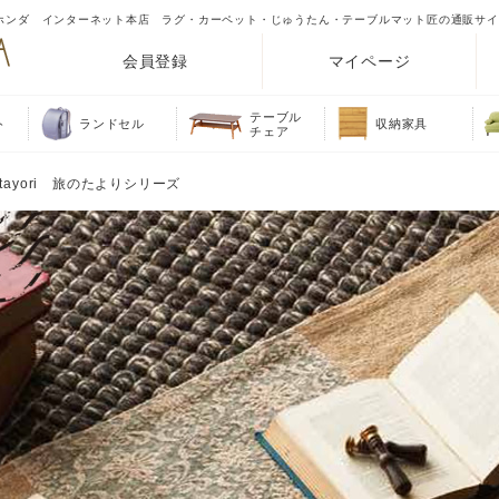
ズ,家具のホンダ インターネット本店 ラグ・カーペット・じゅうたん・テーブルマット匠の通販サ
会員登録
マイページ
テーブル
ト
ランドセル
収納家具
チェア
 tayori 旅のたよりシリーズ