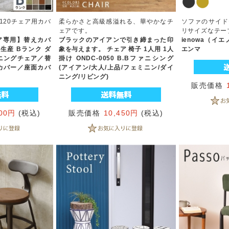
120チェア用カバ
柔らかさと高級感溢れる、華やかなチ
ソファのサイド
ェアです。
リサイズなテー
ェア専用】替えカバ
ブラックのアイアンで引き締まった印
ienowa（イ
注生産 Bランク ダ
象を与えます。 チェア 椅子 1人用 1人
エンマ
ニングチェア／替
掛け ONDC-0050 B.Bファニシング
カバー／座面カバ
(アイアン/大人/上品/フェミニン/ダイ
ニング/リビング)
販売価格
000円
(税込)
販売価格
10,450円
(税込)