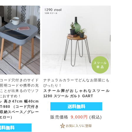
コード穴付きのサイド
ナチュラルカラーでどんなお部屋にも
照明コードや携帯の充
ぴったり！
ことが出来るのでソフ
スチール脚がおしゃれなスツール
におすすめ！
1290 スツール ガルト GART
高さ47cm 幅40cm
PT-980 （コード穴付き
収納スペース／グレー
販売価格
9,000円
(税込)
エロー）