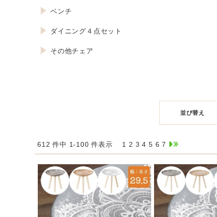
ベンチ
ダイニング４点セット
その他チェア
並び替え
612 件中 1-100 件表示
1
2
3
4
5
6
7