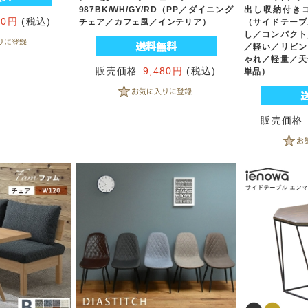
987BK/WH/GY/RD（PP／ダイニング
出し収納付き
60円
(税込)
チェア／カフェ風／インテリア）
（サイドテーブ
し／コンパクト
／軽い／リビン
ゃれ／軽量／天
販売価格
9,480円
(税込)
単品）
販売価格