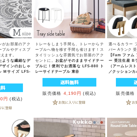
ンがお部屋のアク
トレーをしまう手間も、トレーからテ
選べるカラー 
ーブルやディスプ
ーブルへ物を移す手間も省けます！ス
バー Aランク 
使えます。
タイリッシュな雰囲気でお部屋のアク
【Fam ファ
たような繊細なデ
セントに。
お盆がそのままサイドテー
ー 受注生産 
デザインのおしゃ
ブルに！便利でお洒落な LFS-880 ト
（アームレスト
Mサイズ LFS-
レーサイドテーブル 東谷
／クッションカ
販売価格
4,190円
(税込)
販売価格
20円
(税込)