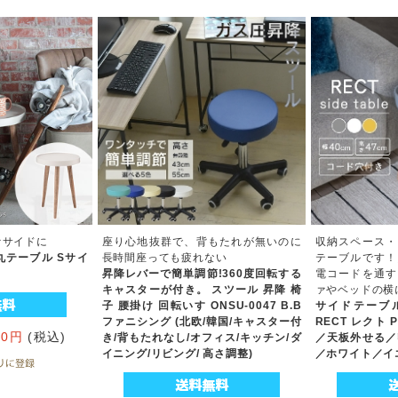
ァサイドに
座り心地抜群で、背もたれが無いのに
収納スペース・
テーブル Sサイ
長時間座っても疲れない
テーブルです！
昇降レバーで簡単調節!360度回転する
電コードを通す
キャスターが付き。 スツール 昇降 椅
ァやベッドの横
子 腰掛け 回転いす ONSU-0047 B.B
サイドテーブル 
ファニシング (北欧/韓国/キャスター付
RECT レクト 
80円
(税込)
き/背もたれなし/オフィス/キッチン/ダ
／天板外せる／
イニング/リビング/ 高さ調整)
／ホワイト／イ