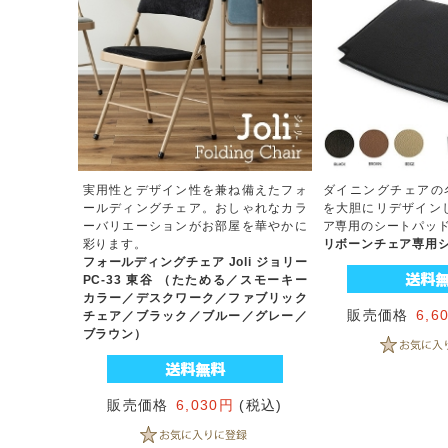
実用性とデザイン性を兼ね備えたフォ
ダイニングチェアの
ールディングチェア。おしゃれなカラ
を大胆にリデザイン
ーバリエーションがお部屋を華やかに
ア専用のシートパッ
彩ります。
リボーンチェア専用
フォールディングチェア Joli ジョリー
PC-33 東谷 （たためる／スモーキー
カラー／デスクワーク／ファブリック
販売価格
6,6
チェア／ブラック／ブルー／グレー／
ブラウン）
販売価格
6,030円
(税込)