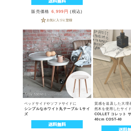
販売価格
6,999円
(税込)
ベッドサイドやソファサイドに
質感を追及した大理
シンプルなホワイト丸テーブル Lサイ
然木を使用したサイ
ズ
COLLET コレット
40cm COST-40