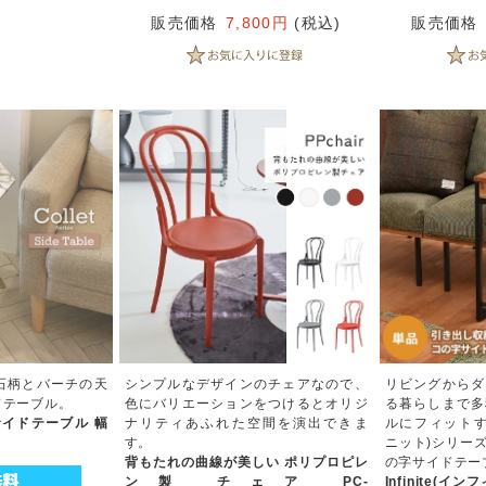
販売価格
7,800円
(税込)
販売価格
石柄とバーチの天
シンプルなデザインのチェアなので、
リビングからダ
ドテーブル。
色にバリエーションをつけるとオリジ
る暮らしまで多
 サイドテーブル 幅
ナリティあふれた空間を演出できま
ルにフィットする「
す。
ニット)シリー
背もたれの曲線が美しい ポリプロピレ
の字サイドテー
ン製 チェア PC-
Infinite(