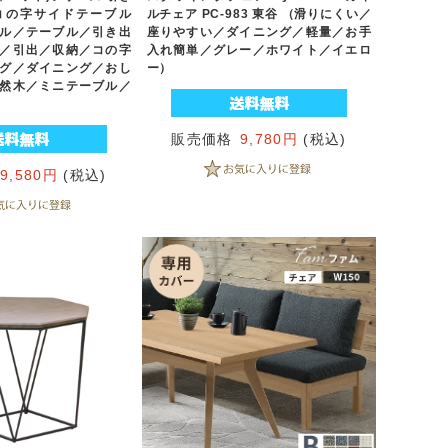
コの字サイドテーブル
ルチェア PC-983 東谷 （滑りにくい／
ル／テーブル／引き出
座りやすい／ダイニング／軽量／お手
／引出／収納／コの字
入れ簡単／グレー／ホワイト／イエロ
グ／ダイニング／おし
ー）
然木／ミニテーブル／
販売価格
9,780円
(税込)
9,580円
(税込)