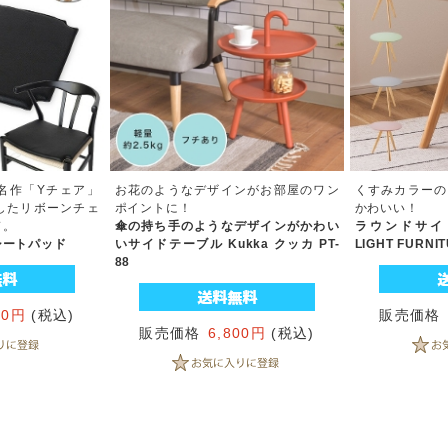
名作「Yチェア」
お花のようなデザインがお部屋のワン
くすみカラーの
したリボーンチェ
ポイントに！
かわいい！
ド。
傘の持ち手のようなデザインがかわい
ラウンドサイド
シートパッド
いサイドテーブル Kukka クッカ PT-
LIGHT FURNI
88
00円
(税込)
販売価格
販売価格
6,800円
(税込)