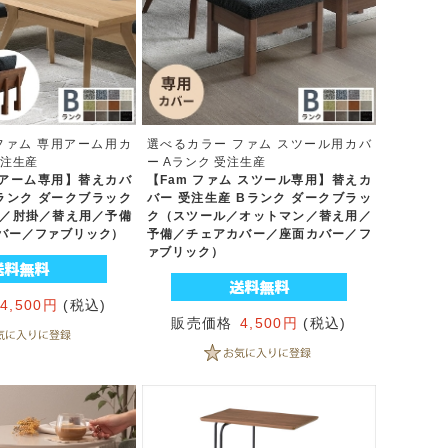
ファム 専用アーム用カ
選べるカラー ファム スツール用カバ
受注生産
ー Aランク 受注生産
ム アーム専用】替えカバ
【Fam ファム スツール専用】替えカ
Bランク ダークブラック
バー 受注生産 Bランク ダークブラッ
／肘掛／替え用／予備
ク（スツール／オットマン／替え用／
バー／ファブリック）
予備／チェアカバー／座面カバー／フ
ァブリック）
4,500円
(税込)
販売価格
4,500円
(税込)