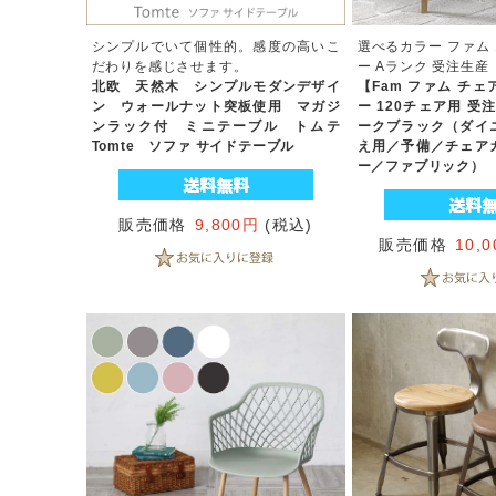
シンプルでいて個性的。感度の高いこ
選べるカラー ファム 
だわりを感じさせます。
ー Aランク 受注生産
北欧 天然木 シンプルモダンデザイ
【Fam ファム チ
ン ウォールナット突板使用 マガジ
ー 120チェア用 受
ンラック付 ミニテーブル トムテ
ークブラック（ダイ
Tomte ソファ サイドテーブル
え用／予備／チェア
ー／ファブリック）
販売価格
9,800円
(税込)
販売価格
10,