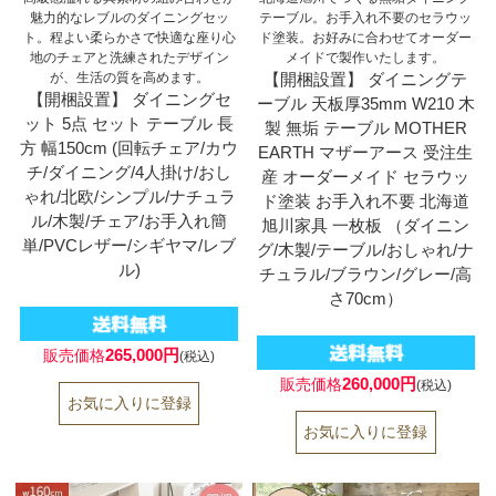
魅力的なレブルのダイニングセッ
テーブル。お手入れ不要のセラウッ
ト。程よい柔らかさで快適な座り心
ド塗装。お好みに合わせてオーダー
地のチェアと洗練されたデザイン
メイドで製作いたします。
が、生活の質を高めます。
【開梱設置】 ダイニングテ
【開梱設置】 ダイニングセ
ーブル 天板厚35mm W210 木
ット 5点 セット テーブル 長
製 無垢 テーブル MOTHER
方 幅150cm (回転チェア/カウ
EARTH マザーアース 受注生
チ/ダイニング/4人掛け/おし
産 オーダーメイド セラウッ
ゃれ/北欧/シンプル/ナチュラ
ド塗装 お手入れ不要 北海道
ル/木製/チェア/お手入れ簡
旭川家具 一枚板 （ダイニン
単/PVCレザー/シギヤマ/レブ
グ/木製/テーブル/おしゃれ/ナ
ル)
チュラル/ブラウン/グレー/高
さ70cm）
265,000円
販売価格
(税込)
260,000円
販売価格
(税込)