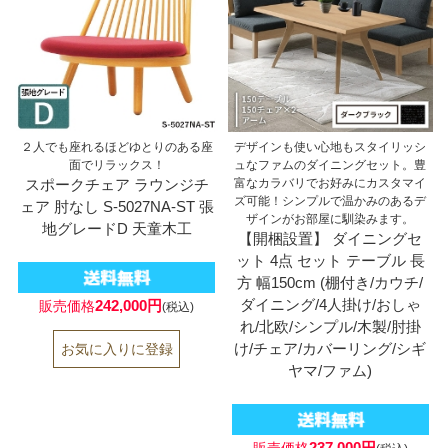
２人でも座れるほどゆとりのある座
デザインも使い心地もスタイリッシ
面でリラックス！
ュなファムのダイニングセット。豊
スポークチェア ラウンジチ
富なカラバリでお好みにカスタマイ
ズ可能！シンプルで温かみのあるデ
ェア 肘なし S-5027NA-ST 張
ザインがお部屋に馴染みます。
地グレードD 天童木工
【開梱設置】 ダイニングセ
ット 4点 セット テーブル 長
方 幅150cm (棚付き/カウチ/
ダイニング/4人掛け/おしゃ
242,000円
販売価格
(税込)
れ/北欧/シンプル/木製/肘掛
け/チェア/カバーリング/シギ
ヤマ/ファム)
237,000円
販売価格