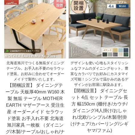
北海道旭川でつくる無垢ダイニング
デザインも使い心地もスタイリッシ
テーブル。お手入れ不要のセラウッ
ュなファムのダイニングセット。豊
ド塗装。お好みに合わせてオーダー
富なカラバリでお好みにカスタマイ
メイドで製作いたします。
ズ可能！シンプルで温かみのあるデ
【開梱設置】 ダイニングテ
ザインがお部屋に馴染みます。
【開梱設置】 ダイニングセ
ーブル 天板厚40mm W160 木
ット 4点 セット テーブル 長
製 無垢 テーブル MOTHER
方 幅150cm (棚付き/カウチ/
EARTH マザーアース 受注生
ダイニング/4人掛け/おしゃ
産 オーダーメイド セラウッ
れ/北欧/シンプル/木製/肘掛
ド塗装 お手入れ不要 北海道
け/チェア/カバーリング/シギ
旭川家具 一枚板 （ダイニン
ヤマ/ファム)
グ/木製/テーブル/おしゃれ/ナ