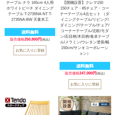
テーブル ナラ 165cm 4人用
【開梱設置】クレマ150
ホワイトビーチ ダイニング
150チェア・85チェア・コー
テーブル T-2735NA-NT T-
ナーテーブル4点セット （ダ
2735NA-BW 天童木工
イニングテーブル/リビング/
ダイニング/テーブル/チェア/
コーナーテーブル/北欧/モダ
ン/石目柄/木目柄/食卓テーブ
250,800円
販売価格
(税込)
ル/メラミン/ウレタン塗装/幅
150cm/サンキコーポレーシ
ョン）
247,000円
販売価格
(税込)