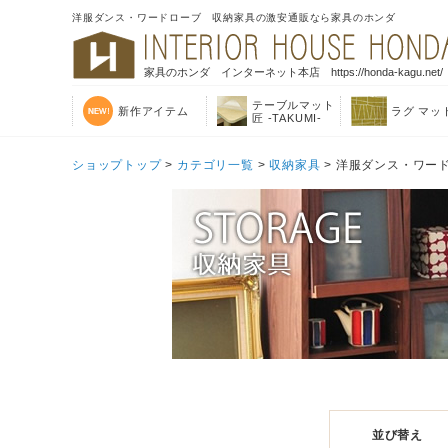
洋服ダンス・ワードローブ 収納家具の激安通販なら家具のホンダ
家具のホンダ インターネット本店 https://honda-kagu.net/
テーブルマット
新作アイテム
ラグ マッ
匠 -TAKUMI-
ショップトップ
>
カテゴリ一覧
>
収納家具
> 洋服ダンス・ワー
並び替え