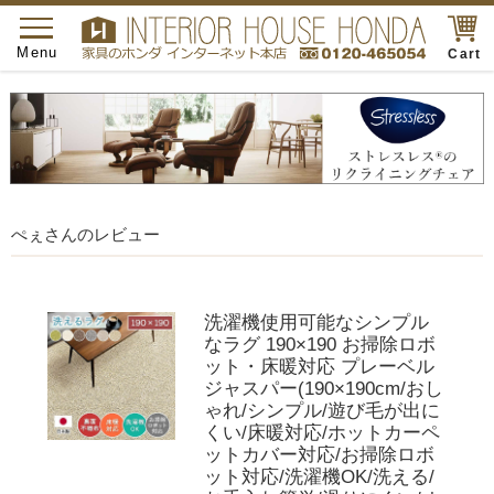
toggle
navigation
Menu
Cart
ぺぇさんのレビュー
洗濯機使用可能なシンプル
なラグ 190×190 お掃除ロボ
ット・床暖対応 プレーベル
ジャスパー(190×190cm/おし
ゃれ/シンプル/遊び毛が出に
くい/床暖対応/ホットカーペ
ットカバー対応/お掃除ロボ
ット対応/洗濯機OK/洗える/