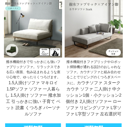
撥水機能付きで引っかきにも強いフ
撥水機能付きファブリックやロボッ
ァブリックソファ。リラックスでき
ト掃除機が通れる設計のおしゃれな
る広い座面、包み込まれるような座
ソファ。カウチソファと組み合わせ
り心地で、ゆったりくつろげます。
ることでリビングのくつろぎスペー
1.5人掛けソファ マキロイ
カウチソファ スターク
スに。
1.5Pソファ ソファ 一人暮ら
カウチ ソファ 二人掛け 中ク
し 1.5人掛け ソファー 撥水加
ッション1個・小クッション2
工 引っかきに強い 子育て ペ
個付き 2人掛けソファー ロー
ット 読書 くつろぎ パーソナ
ソファ リビングソファ L字ソ
ルソファ
ファ L字型ソファ 左右選択可