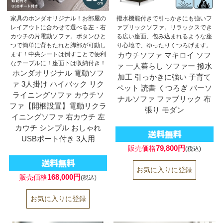
家具のホンダオリジナル！お部屋の
撥水機能付きで引っかきにも強いフ
レイアウトに合わせて選べる左・右
ァブリックソファ。リラックスでき
カウチの片電動ソファ。ボタンひと
る広い座面、包み込まれるような座
つで簡単に背もたれと脚部が可動し
り心地で、ゆったりくつろげます。
ます！中央シートは倒すことで便利
カウチソファ マキロイ ソフ
なテーブルに！座面下は収納付き！
ァ 一人暮らし ソファー 撥水
ホンダオリジナル 電動ソフ
加工 引っかきに強い 子育て
ァ 3人掛け ハイバック リク
ペット 読書 くつろぎ パーソ
ライニングソファ カウチソ
ナルソファ ファブリック 布
ファ【開梱設置】電動リクラ
張り モダン
イニングソファ 右カウチ 左
カウチ シンプル おしゃれ
USBポート付き 3人用
79,800円
販売価格
(税込)
168,000円
販売価格
(税込)