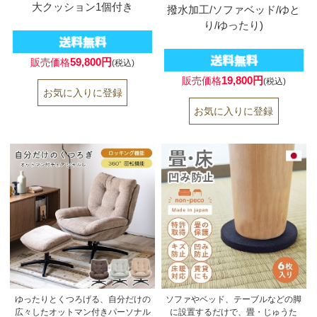
大クッション1個付き
撥水加工/ソファベッド/ゆと
り/ゆったり)
59,800円
販売価格
(税込)
19,800円
販売価格
(税込)
ゆったりとくつろげる、自分だけの
ソファやベッド、テーブルなどの脚
広々したオットマン付きパーソナル
に設置するだけで、畳・じゅうた