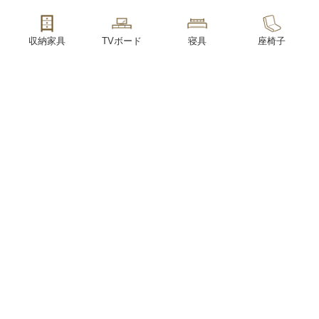
収納家具
TVボード
寝具
座椅子
こたつ
キッズ
書斎
ランプ
こたつ布団
学習家具
オフィス
照明
防災用品
インテリア
ガーデン
アウトレット
雑貨
家具
SUPPORT
お客様サポート