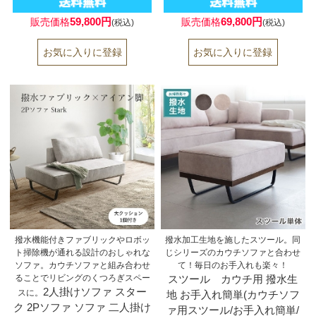
59,800円
69,800円
販売価格
販売価格
(税込)
(税込)
撥水機能付きファブリックやロボッ
撥水加工生地を施したスツール。同
ト掃除機が通れる設計のおしゃれな
じシリーズのカウチソファと合わせ
ソファ。カウチソファと組み合わせ
て！毎日のお手入れも楽々！
ることでリビングのくつろぎスペー
スツール カウチ用 撥水生
2人掛けソファ スター
スに。
地 お手入れ簡単(カウチソフ
ク 2Pソファ ソファ 二人掛け
ァ用スツール/お手入れ簡単/