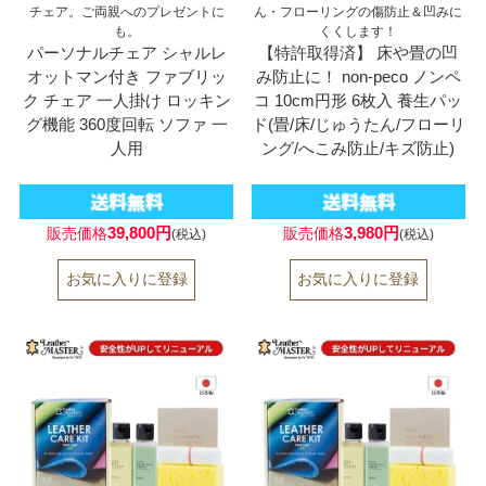
チェア。ご両親へのプレゼントに
ん・フローリングの傷防止＆凹みに
も。
くくします！
パーソナルチェア シャルレ
【特許取得済】 床や畳の凹
オットマン付き ファブリッ
み防止に！ non-peco ノンペ
ク チェア 一人掛け ロッキン
コ 10cm円形 6枚入 養生パッ
グ機能 360度回転 ソファ 一
ド(畳/床/じゅうたん/フローリ
人用
ング/へこみ防止/キズ防止)
39,800円
3,980円
販売価格
販売価格
(税込)
(税込)