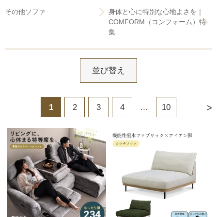
その他ソファ
身体と心に特別な心地よさを｜
COMFORM（コンフォーム）特
集
並び替え
>
1
2
3
4
…
10