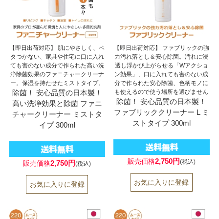
【即日出荷対応】 肌にやさしく、ベ
【即日出荷対応】 ファブリックの強
タつかない、家具や住宅に口に入れ
力汚れ落とし＆安心除菌。汚れに浸
ても害のない成分で作られた高い洗
透し浮かび上がらせる「Wアクショ
浄除菌効果のファニチャークリーナ
ン効果」、口に入れても害のない成
ー。保湿を持たせたミストタイプ。
分で作られた安心除菌、色柄モノに
除菌！ 安心品質の日本製！
も使えるので使う場所を選びません
除菌！ 安心品質の日本製！
高い洗浄効果と除菌 ファニ
ファブリッククリーナー L ミ
チャークリーナー ミストタ
ストタイプ 300ml
イプ 300ml
2,750円
販売価格
(税込)
2,750円
販売価格
(税込)