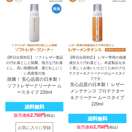
【即日出荷対応】 ソフトレザー製品
【即日出荷対応】 レザー専用の保護
の汚れ落としと除菌。強力な汚れ落
成分入り汚れ落とし。本皮製品を永
とし、高い除菌効果、液だれしにく
く美しくお使いいただくためのプロ
い高密度の泡
テクター＆クリーナーのムースタイ
除菌！ 安心品質の日本製！
プです。
安心品質の日本製！ レザー
ソフトレザークリーナー ム
メンテナンス プロテクター
ースタイプ 220ml
＆クリーナー ムースタイプ
220ml
2,750円
販売価格
(税込)
2,750円
販売価格
(税込)