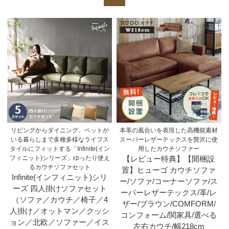
リビングからダイニング、ペットが
本革の風合いを表現した高機能素材
いる暮らしまで多種多様なライフス
スーパーレザーテックスを贅沢に使
タイルにフィットする「Infinite(イン
用したカウチソファー
フィニット)シリーズ」ゆったり使え
【レビュー特典】【開梱設
るカウチソファセット
置】ヒューゴ カウチソファ
Infinite(インフィニット)シリ
ー/ソファ/コーナーソファ/ス
ーズ 四人掛けソファセット
ーパーレザーテックス/革/レ
（ソファ／カウチ／椅子／4
ザー/ブラウン/COMFORM/
人掛け／オットマン／クッシ
コンフォーム/関家具/選べる
ョン／北欧／ソファー／イス
左右カウチ/幅218cm