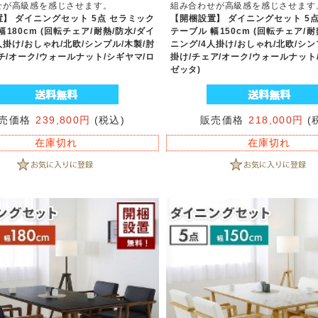
せが高級感を感じさせます。
組み合わせが高級感を感じさせます
】 ダイニングセット 5点 セラミック
【開梱設置】 ダイニングセット 5
幅180cm (回転チェア/耐熱/防水/ダイ
テーブル 幅150cm (回転チェア/耐
人掛け/おしゃれ/北欧/シンプル/木製/肘
ニング/4人掛け/おしゃれ/北欧/シン
チ/オーク/ウォールナット/シギヤマ/ロ
掛け/チェア/オーク/ウォールナット
ゼッタ)
売価格
239,800円
(税込)
販売価格
218,000円
(
在庫切れ
在庫切れ