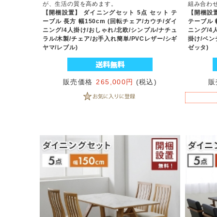
が、生活の質を高めます。
組み合わ
【開梱設置】 ダイニングセット 5点 セット テ
【開梱設置
ーブル 長方 幅150cm (回転チェア/カウチ/ダイ
テーブル 
ニング/4人掛け/おしゃれ/北欧/シンプル/ナチュ
ニング/4
ラル/木製/チェア/お手入れ簡単/PVCレザー/シギ
掛け/ベン
ヤマ/レブル)
ゼッタ)
販売価格
265,000円
(税込)
販