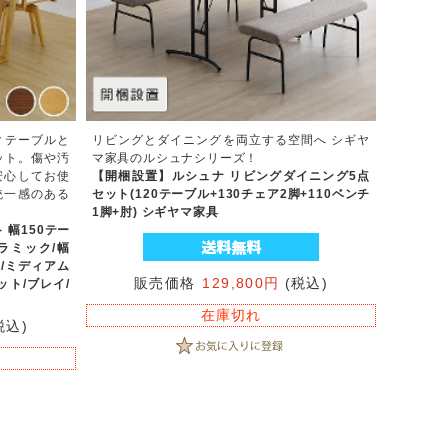
クテーブルと
リビングとダイニングを両立する空間へ シギヤ
ット。傷や汚
マ家具のルシュナシリーズ！
安心してお使
【開梱設置】ルシュナ リビングダイニング5点
統一感のある
セット(120テーブル+130チェア2脚+110ベンチ
1脚+肘) シギヤマ家具
 幅150テー
ラミック/幅
ン/ミディアム
販売価格
129,800円
(税込)
ット/ブレイ/
在庫切れ
税込)