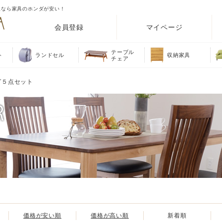
販なら家具のホンダが安い！
会員登録
マイページ
テーブル
ト
ランドセル
収納家具
チェア
グ５点セット
価格が安い順
価格が高い順
新着順