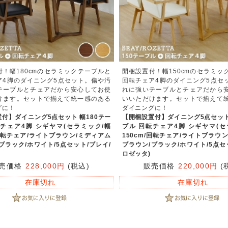
付！幅180cmのセラミックテーブルと
開梱設置付！幅150cmのセラミッ
ア4脚のダイニング5点セット。傷や汚
回転チェア4脚のダイニング5点セ
テーブルとチェアだから安心してお使
れに強いテーブルとチェアだから
けます。セットで揃えて統一感のある
いいただけます。セットで揃えて
グに！
ダイニングに！
付】ダイニング5点セット 幅180テー
【開梱設置付】ダイニング5点セット
転チェア4脚 シギヤマ(セラミック/幅
ブル 回転チェア4脚 シギヤマ(セ
/回転チェア/ライトブラウン/ミディアム
150cm/回転チェア/ライトブラウ
ブラック/ホワイト/5点セット/ブレイ/
ブラウン/ブラック/ホワイト/5点セ
ロゼッタ)
売価格
228,000円
(税込)
販売価格
220,000円
(
在庫切れ
在庫切れ