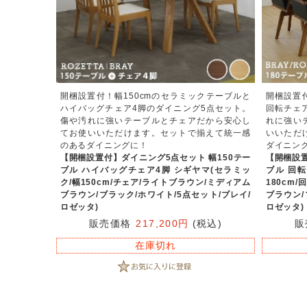
開梱設置付！幅150cmのセラミックテーブルと
開梱設置
ハイバッグチェア4脚のダイニング5点セット。
回転チェ
傷や汚れに強いテーブルとチェアだから安心し
れに強い
てお使いいただけます。セットで揃えて統一感
いいただ
のあるダイニングに！
ダイニン
【開梱設置付】ダイニング5点セット 幅150テー
【開梱設置
ブル ハイバッグチェア4脚 シギヤマ(セラミッ
ブル 回
ク/幅150cm/チェア/ライトブラウン/ミディアム
180cm
ブラウン/ブラック/ホワイト/5点セット/ブレイ/
ブラウン/
ロゼッタ)
ロゼッタ)
販売価格
217,200円
(税込)
販
在庫切れ