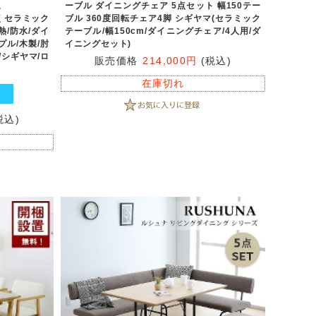
。
ーブル ダイニングチェア 5点セット 幅150テー
点 セラミック
ブル 360度回転チェア4脚 シギヤマ(セラミック
熱/防水/ダイ
テーブル/幅150cm/ダイニングチェア/4人用/ダ
プル/木製/肘
イニングセット)
/シギヤマ/ロ
販売価格
214,000円
(税込)
在庫切れ
税込)