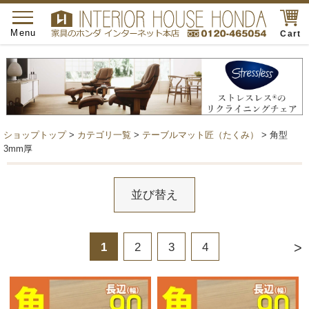
toggle
navigation
Menu
Cart
ショップトップ
>
カテゴリ一覧
>
テーブルマット匠（たくみ）
> 角型
3mm厚
並び替え
>
1
2
3
4