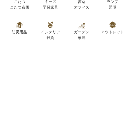
こたつ
キッズ
書斎
ランプ
こたつ布団
学習家具
オフィス
照明
防災用品
インテリア
ガーデン
アウトレット
雑貨
家具
SUPPORT
お客様サポート
お問い合わせ対応時間：10:00～18:30（日曜日定休）
2026年8月
2026年9月
日
月
火
水
木
金
土
日
月
火
水
木
金
土
1
1
2
3
4
5
3
4
5
6
8
7
8
9
10
11
12
2
6
7