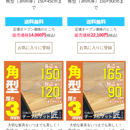
角型（3mm厚）150×45cmま
角型（3mm厚）150×90cmま
で
で
定価オープン価格のところ
定価オープン価格のところ
14,000円
22,100円
販売価格
販売価格
(税込)
(税込)
大切な家具をいつまでも美しく！
大切な家具をいつまでも美しく！