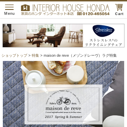
toggle
navigation
Menu
Cart
ショップトップ
>
特集
> maison de reve（メゾンドレーヴ）ラグ特集