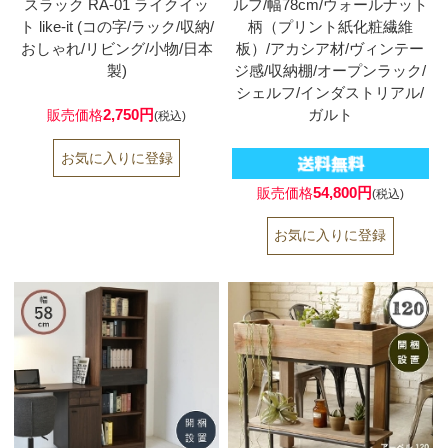
スラック RA-01 ライクイッ
ルフ/幅78cm/ウォールナット
ト like-it (コの字/ラック/収納/
柄（プリント紙化粧繊維
おしゃれ/リビング/小物/日本
板）/アカシア材/ヴィンテー
製)
ジ感/収納棚/オープンラック/
シェルフ/インダストリアル/
2,750円
ガルト
販売価格
(税込)
54,800円
販売価格
(税込)