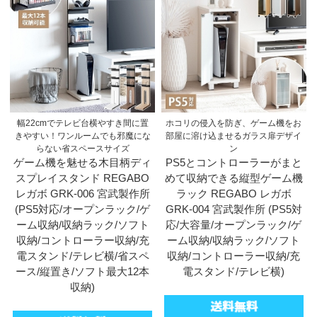
幅22cmでテレビ台横やすき間に置
ホコリの侵入を防ぎ、ゲーム機をお
きやすい！ワンルームでも邪魔にな
部屋に溶け込ませるガラス扉デザイ
らない省スペースサイズ
ン
ゲーム機を魅せる木目柄ディ
PS5とコントローラーがまと
スプレイスタンド REGABO
めて収納できる縦型ゲーム機
レガボ GRK-006 宮武製作所
ラック REGABO レガボ
(PS5対応/オープンラック/ゲ
GRK-004 宮武製作所 (PS5対
ーム収納/収納ラック/ソフト
応/大容量/オープンラック/ゲ
収納/コントローラー収納/充
ーム収納/収納ラック/ソフト
電スタンド/テレビ横/省スペ
収納/コントローラー収納/充
ース/縦置き/ソフト最大12本
電スタンド/テレビ横)
収納)