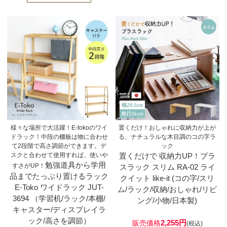
様々な場所で大活躍！E-tokoのワイ
置くだけ！おしゃれに収納力が上が
ドラック！中段の棚板は物に合わせ
る、ナチュラルな木目調のコの字ラ
て2段階で高さ調節ができます。デ
ック
スクと合わせて使用すれば、使いや
置くだけで 収納力UP！プラ
勉強道具から学用
すさがUP！
スラック スリム RA-02 ライ
品までたっぷり置けるラック
クイット like-it (コの字/スリ
E-Toko ワイドラック JUT-
ム/ラック/収納/おしゃれ/リビ
3694 （学習机/ラック/本棚/
ング/小物/日本製)
キャスター/ディスプレイラ
ック/高さを調節）
2,255円
販売価格
(税込)