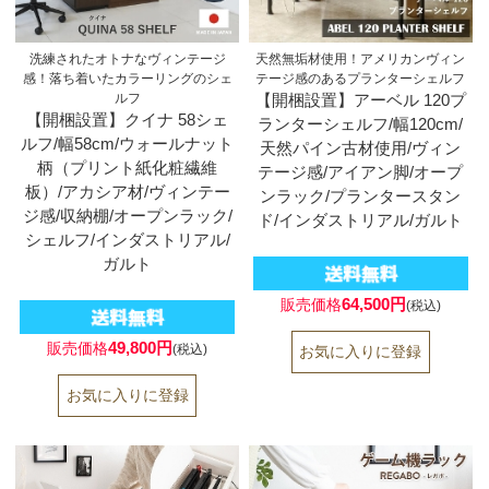
洗練されたオトナなヴィンテージ
天然無垢材使用！アメリカンヴィン
感！落ち着いたカラーリングのシェ
テージ感のあるプランターシェルフ
ルフ
【開梱設置】アーベル 120プ
【開梱設置】クイナ 58シェ
ランターシェルフ/幅120cm/
ルフ/幅58cm/ウォールナット
天然パイン古材使用/ヴィン
柄（プリント紙化粧繊維
テージ感/アイアン脚/オープ
板）/アカシア材/ヴィンテー
ンラック/プランタースタン
ジ感/収納棚/オープンラック/
ド/インダストリアル/ガルト
シェルフ/インダストリアル/
ガルト
64,500円
販売価格
(税込)
49,800円
販売価格
(税込)