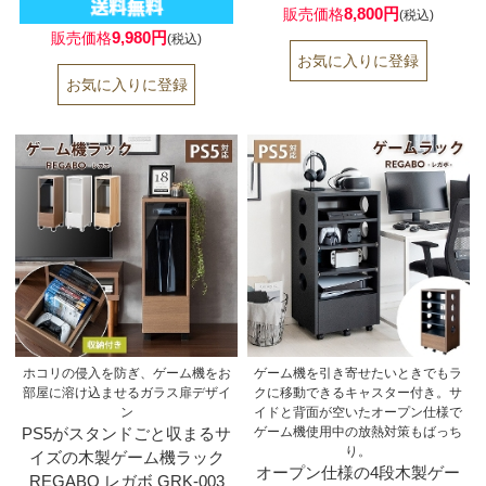
8,800円
販売価格
(税込)
9,980円
販売価格
(税込)
ホコリの侵入を防ぎ、ゲーム機をお
ゲーム機を引き寄せたいときでもラ
部屋に溶け込ませるガラス扉デザイ
クに移動できるキャスター付き。サ
ン
イドと背面が空いたオープン仕様で
PS5がスタンドごと収まるサ
ゲーム機使用中の放熱対策もばっち
り。
イズの木製ゲーム機ラック
オープン仕様の4段木製ゲー
REGABO レガボ GRK-003