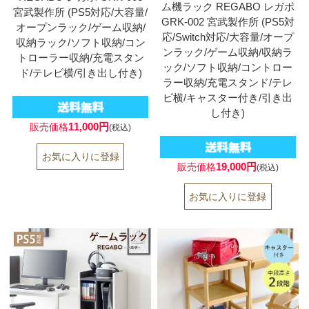
ム機ラック REGABO レガボ
宮武製作所 (PS5対応/大容量/
GRK-002 宮武製作所 (PS5対
オープンラック/ゲーム収納/
応/Switch対応/大容量/オープ
収納ラック/ソフト収納/コン
ンラック/ゲーム収納/収納ラ
トローラー収納/充電スタン
ック/ソフト収納/コントロー
ド/テレビ横/引き出し付き)
ラー収納/充電スタンド/テレ
ビ横/キャスター付き/引き出
し付き)
11,000円
販売価格
(税込)
19,000円
販売価格
(税込)