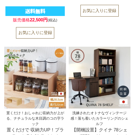
22,500円
販売価格
(税込)
置くだけ！おしゃれに収納力が上が
洗練されたオトナなヴィンテージ
る、ナチュラルな木目調のコの字ラ
感！落ち着いたカラーリングのシェ
ック
ルフ
置くだけで 収納力UP！プラ
【開梱設置】クイナ 78シェ