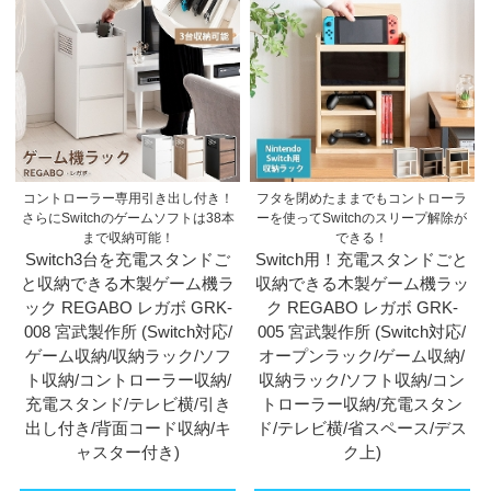
コントローラー専用引き出し付き！
フタを閉めたままでもコントローラ
さらにSwitchのゲームソフトは38本
ーを使ってSwitchのスリープ解除が
まで収納可能！
できる！
Switch3台を充電スタンドご
Switch用！充電スタンドごと
と収納できる木製ゲーム機ラ
収納できる木製ゲーム機ラッ
ック REGABO レガボ GRK-
ク REGABO レガボ GRK-
008 宮武製作所 (Switch対応/
005 宮武製作所 (Switch対応/
ゲーム収納/収納ラック/ソフ
オープンラック/ゲーム収納/
ト収納/コントローラー収納/
収納ラック/ソフト収納/コン
充電スタンド/テレビ横/引き
トローラー収納/充電スタン
出し付き/背面コード収納/キ
ド/テレビ横/省スペース/デス
ャスター付き)
ク上)