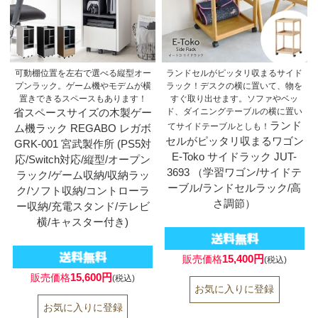
可動棚位置を左右で選べる縦型オー
ランドセルがピッタリ収まるサイド
プンラック。ゲーム機やモデムが横
ラック！デスクの横に置いて、物を
置きできるスペースもあります！
すぐ取り出せます。ソファやベッ
省スペースサイズの木製ゲー
ド、ダイニングテーブルの横に置い
ランド
てサイドテーブルとしも！
ム機ラック REGABO レガボ
セルがピッタリ収まるワゴン
GRK-001 宮武製作所 (PS5対
E-Toko サイドラック JUT-
応/Switch対応/縦型/オープン
3693 （学習ワゴン/サイドテ
ラック/ゲーム収納/収納ラッ
ーブル/ランドセルラック/高
ク/ソフト収納/コントローラ
さ調節）
ー収納/充電スタンド/テレビ
横/キャスター付き)
15,400円
販売価格
(税込)
15,600円
販売価格
(税込)