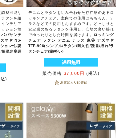
度調整可能な
デニムとラタンを組み合わせた存在感のあるロ
とラタンを組
ッキングチェア。室内での使用はもちろん、テ
、インテリア
ラスなどでの使用もおすすめです。どっしりと
クッション性
安定感のあるラタンを使用し、心地の良い揺れ
。
パパサンチ
でゆったりとした時間を届けます。
ロッキング
ズマヤ NS-
チェア ラタン デニム テラス 東谷 アズマヤ
ッション性/読
TTF-906(シンプル/ラタン/耐久性/読書/揺れ/ラ
整/簡単角度調
タンチェア/籐/軽い)
販売価格
37,800円
(税込)
税込)