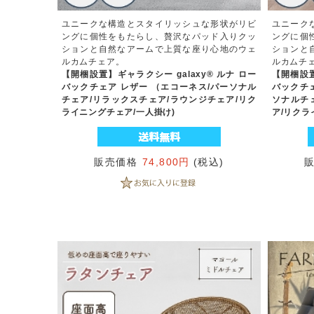
ユニークな構造とスタイリッシュな形状がリビ
ユニーク
ングに個性をもたらし、贅沢なパッド入りクッ
ングに個
ションと自然なアームで上質な座り心地のウェ
ションと
ルカムチェア。
ルカムチ
【開梱設置】ギャラクシー galaxy® ルナ ロー
【開梱設置
バックチェア レザー （エコーネス/パーソナル
バックチ
チェア/リラックスチェア/ラウンジチェア/リク
ソナルチ
ライニングチェア/一人掛け)
ア/リクラ
販売価格
74,800円
(税込)