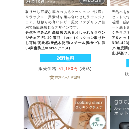
取り外し可能な厚みのあるクッションで快適に
天然木を
リラックス！異素材を組み合わせたラウンジチ
セットで
ェア。肌触りの良いレザー風のファブリック使
活躍！編
用で高級感感じるデザインです。
ート感も
身体を包み込む高級感のあるおしゃれなラウン
くテラス
ジチェア F1-10 東谷 form (クッション取り外
ア&オッ
し可能/高級感/天然木使用/スチール脚/サビに強
NRS-4
い/床傷防止/Anise/アニス)
ア/角度調
止/脚裏フ
販売価格
51,150円
(税込)