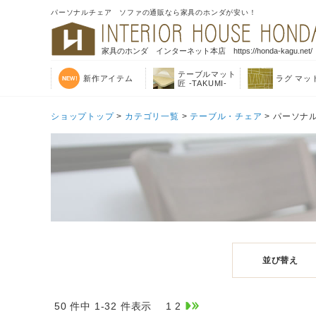
パーソナルチェア ソファの通販なら家具のホンダが安い！
家具のホンダ インターネット本店 https://honda-kagu.net/
テーブルマット
新作アイテム
ラグ マッ
匠 -TAKUMI-
ショップトップ
>
カテゴリ一覧
>
テーブル・チェア
> パーソナ
並び替え
50 件中 1-32 件表示
1
2