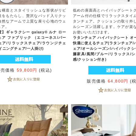
な構造とスタイリッシュな形状がリビ
低めの座面高とハイバッグシート
性をもたらし、贅沢なパッド入りクッ
アーム付の仕様でリラックスタイ
自然なアームで上質な座り心地のウェ
タンチェア。クッションの取り外
ェア。
ルシーズン活躍します。ケアが楽
】ギャラクシー galaxy® ルナ ロー
お使いいただけます。
ェア ファブリック （エコーネス/パー
ラタンチェア ハイバックシート オ
ェア/リラックスチェア/ラウンジチェ
快適に使えるチェア(ラタンチェア/
イニングチェア/一人掛け)
ェア/オールシーズン/ハイバックシ
籐家具/風間/ブルー/リラックス/
感/クッション付き)
販売価格
59,800円
(税込)
販売価格
64,800円
(