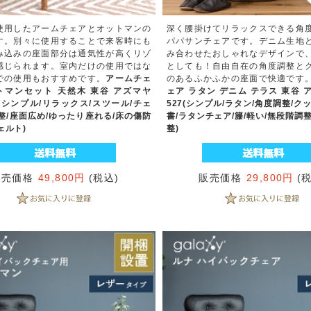
使用したアームチェアとオットマンの
深く腰掛けてリラックスできる角
す。別々に使用することで来客時にも
パパサンチェアです。デニム生地
み込みの座面部分は通気性が高くリゾ
み合わせたおしゃれなデザインで
感じられます。室内だけの使用ではな
としても！自由自在の角度調整と
での使用もおすすめです。
アームチェ
のあるふかふかの座面で快適です
トマンセット 天然木 東谷 アズマヤ
ェア ラタン デニム テラス 東谷 ア
23(シンプル/リラックス/スツール/チェ
527(シンプル/ラタン/角度調整/ク
整/座面広め/ゆったり座れる/床の傷防
書/ラタンチェア/籐/軽い/無段階調
ェルト)
整)
販売価格
49,800円
(税込)
販売価格
29,800円
(