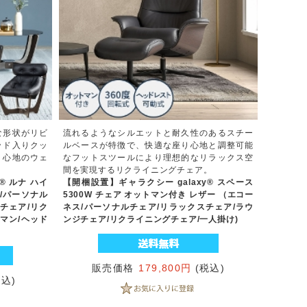
な形状がリビ
流れるようなシルエットと耐久性のあるスチー
ッド入りクッ
ルベースが特徴で、快適な座り心地と調整可能
り心地のウェ
なフットスツールにより理想的なリラックス空
間を実現するリクライニングチェア。
® ルナ ハイ
【開梱設置】ギャラクシー galaxy® スペース
/パーソナル
5300W チェア オットマン付き レザー （エコー
チェア/リク
ネス/パーソナルチェア/リラックスチェア/ラウ
マン/ヘッド
ンジチェア/リクライニングチェア/一人掛け)
販売価格
179,800円
(税込)
税込)