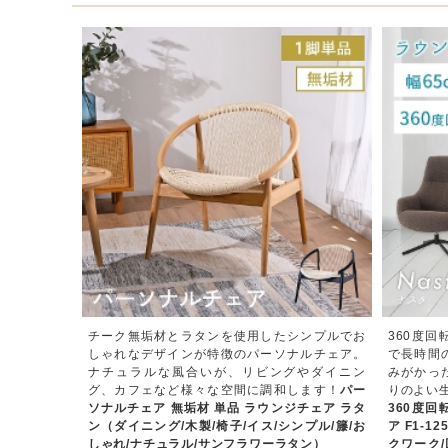
チーク無垢材とラタンを使用したシンプルでお
360度
しゃれなデザインが特徴のパーソナルチェア。
で長時間
ナチュラルな風合いが、リビングやダイニン
みがかっ
グ、カフェなど様々な空間に調和します！
パー
りのよい
ソナルチェア 無垢材 単品 ラウンジチェア ラタ
360度
ン（ダイニング/木製/椅子/イス/シンプル/籐/お
ア F1-1
しゃれ/ナチュラル/サンフラワーラタン）
クワーク/