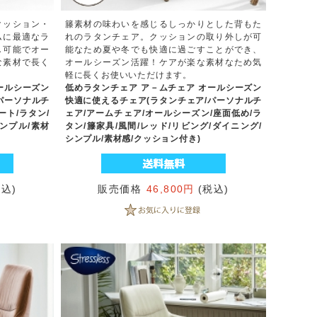
クッション・
籐素材の味わいを感じるしっかりとした背もた
ムに最適なラ
れのラタンチェア。クッションの取り外しが可
し可能でオー
能なため夏や冬でも快適に過ごすことができ、
な素材で長く
オールシーズン活躍！ケアが楽な素材なため気
軽に長くお使いいただけます。
ールシーズン
低めラタンチェア ア－ムチェア オールシーズン
パーソナルチ
快適に使えるチェア(ラタンチェア/パーソナルチ
ート/ラタン/
ェア/アームチェア/オールシーズン/座面低め/ラ
シンプル/素材
タン/籐家具/風間/レッド/リビング/ダイニング/
シンプル/素材感/クッション付き)
税込)
販売価格
46,800円
(税込)