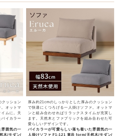
のクッション
厚み約21cmのしっかりとした厚みのクッション
ァ。オットマ
で快適にくつろげる一人掛けソファ。オットマ
タイムに。天
ンと組み合わせればリラックスタイムが充実し
たバイカラー
ます。天然木とファブリックを組み合わせた可
愛らしいデザインです。
た雰囲気の一
バイカラーが可愛らしい落ち着いた雰囲気の一
天然木/モダン/
人掛けソファ F1-121 東谷 form(天然木/モダン/