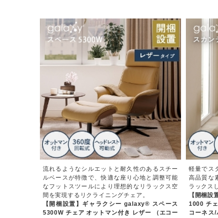
流れるようなシルエットと耐久性のあるスチー
軽量でス
ルベースが特徴で、快適な座り心地と調整可能
高品質な
なフットスツールにより理想的なリラックス空
ラックス
間を実現するリクライニングチェア。
【開梱設置
【開梱設置】ギャラクシー galaxy® スペース
1000 
5300W チェア オットマン付き レザー （エコー
コーネス