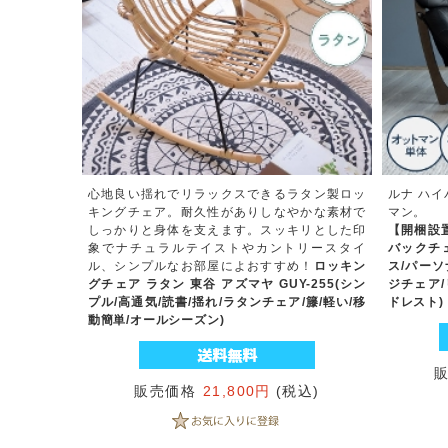
心地良い揺れでリラックスできるラタン製ロッ
ルナ ハ
キングチェア。耐久性がありしなやかな素材で
マン。
しっかりと身体を支えます。スッキリとした印
【開梱設置
象でナチュラルテイストやカントリースタイ
バックチ
ル、シンプルなお部屋によおすすめ！
ロッキン
ス/パー
グチェア ラタン 東谷 アズマヤ GUY-255(シン
ジチェア
プル/高通気/読書/揺れ/ラタンチェア/籐/軽い/移
ドレスト)
動簡単/オールシーズン)
販売価格
21,800円
(税込)