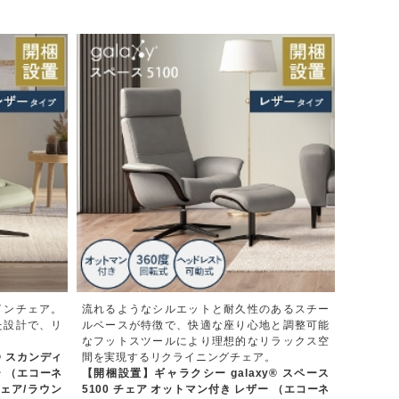
インチェア。
流れるようなシルエットと耐久性のあるスチー
た設計で、リ
ルベースが特徴で、快適な座り心地と調整可能
なフットスツールにより理想的なリラックス空
® スカンディ
間を実現するリクライニングチェア。
ー （エコーネ
【開梱設置】ギャラクシー galaxy® スペース
ェア/ラウン
5100 チェア オットマン付き レザー （エコーネ