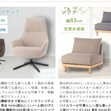
回転機能で立ち座りも楽々！固めの座面
厚み約21cmのしっかりとした厚み
の作業でも疲れにくく快適。全体に丸
で快適にくつろげる一人掛けソフ
たフォルムで柔らかな印象です。肌触
ンと組み合わせれてりリラックス
生地でリラックスも！
然木とファブリックを組み合わせ
回転機能付きで疲れにくいラウンジチェ
が可愛らしいデザインです。
25 東谷 form(疲れにくい/一人掛け/デス
バイカラーが可愛らしい落ち着い
回転機能付/360度/省スペース/ファブ
人掛けソファ F1-122 東谷 form(