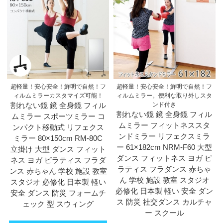
超軽量！安心安全！鮮明で自然！フ
超軽量！安心安全！鮮明で自然！フ
ィルムミラーカスタマイズ可能！
ィルムミラー。便利な取り外しスタ
割れない鏡 鏡 全身鏡 フィル
ンド付き
割れない鏡 鏡 全身鏡 フィル
ムミラー スポーツミラー コ
ムミラー フィットネススタ
ンパクト移動式 リフェクス
ンドミラー リフェクスミラ
ミラー 80×150cm RM-80C
ー 61×182cm NRM-F60 大型
立掛け 大型 ダンス フィット
ダンス フィットネス ヨガ ピ
ネス ヨガ ピラティス フラダ
ラティス フラダンス 赤ちゃ
ンス 赤ちゃん 学校 施設 教室
ん 学校 施設 教室 スタジオ
スタジオ 必修化 日本製 軽い
必修化 日本製 軽い 安全 ダン
安全 ダンス 防災 フォームチ
ス 防災 社交ダンス カルチャ
ェック 型 スウィング
ー スクール