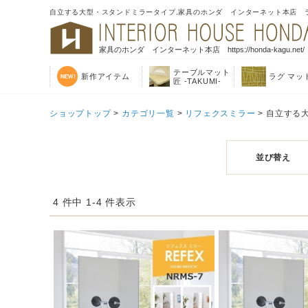
自立する大型・スタンドミラータイプ,家具のホンダ インターネット本店 
家具のホンダ インターネット本店 https://honda-kagu.net/
テーブルマット
新作アイテム
ラグ マッ
匠 -TAKUMI-
ショップトップ
>
カテゴリ一覧
>
リフェクスミラー
> 自立する
並び替え
4 件中 1-4 件表示