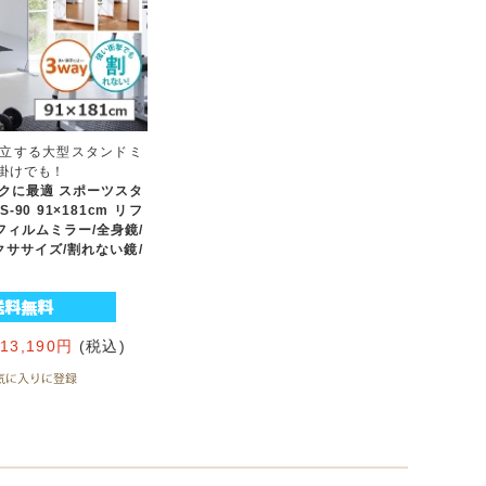
立する大型スタンドミ
掛けでも！
クに最適 スポーツスタ
-90 91×181cm リフ
フィルムミラー/全身鏡/
クササイズ/割れない鏡/
113,190円
(税込)