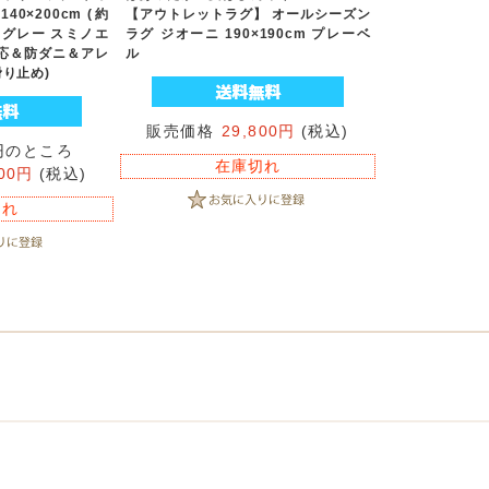
140×200cm (約
【アウトレットラグ】 オールシーズン
工 グレー スミノエ
ラグ ジオーニ 190×190cm プレーベ
応＆防ダニ＆アレ
ル
り止め)
販売価格
29,800円
(税込)
0円のところ
在庫切れ
800円
(税込)
切れ