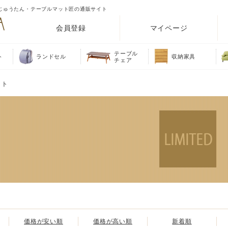
じゅうたん・テーブルマット匠の通販サイト
会員登録
マイページ
テーブル
ト
ランドセル
収納家具
チェア
ット
価格が安い順
価格が高い順
新着順