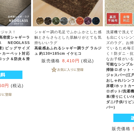
ージャス！
シャギー調の毛足でふかふかとした感
洗濯機で洗えて
高密度シャギーラ
触とさらさらとした肌触りがとても気
も出にくいシン
NEOGLASS
持ちいいラグ
ズのラグ。お掃
.5畳) ビッグサイズ
高級感あふれるシャギー調ラグ ラルジ
ているため毎
ットカーペット対応
ュ 約130×185cm イケヒコ
く！防ダニ・抗
ロック＆防炎＆滑
なお子様がいる
販売価格
8,410円
(税込)
可能なシンプルな
掃除ロボット・
ジャスパー(江戸間
おしゃれ/シン
560円
(税込)
床暖/ホットカ
ロボット/洗濯機
単/滑りにくい/
ダニ/子供/リビ
パー)
販売価格