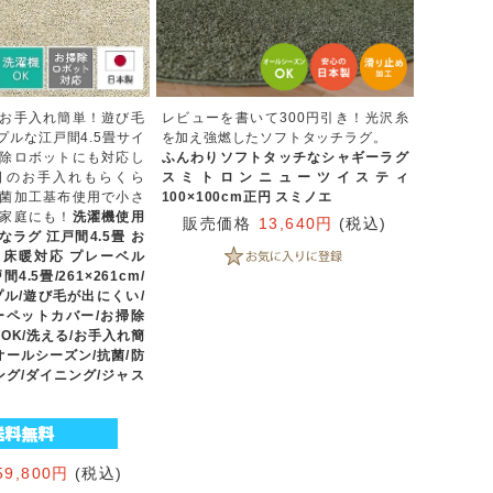
お手入れ簡単！遊び毛
レビューを書いて300円引き！光沢糸
プルな江戸間4.5畳サイ
を加え強燃したソフトタッチラグ。
除ロボットにも対応し
ふんわりソフトタッチなシャギーラグ
日のお手入れもらくら
スミトロンニューツイスティ
菌加工基布使用で小さ
100×100cm正円 スミノエ
家庭にも！
洗濯機使用
販売価格
13,640円
(税込)
ラグ 江戸間4.5畳 お
床暖対応 プレーベル
4.5畳/261×261cm/
プル/遊び毛が出にくい/
ーペットカバー/お掃除
OK/洗える/お手入れ簡
オールシーズン/抗菌/防
ング/ダイニング/ジャス
59,800円
(税込)