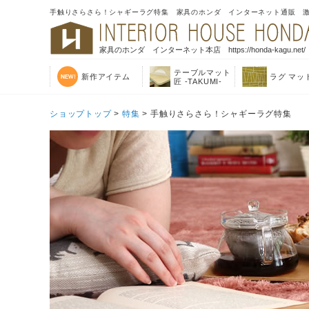
手触りさらさら！シャギーラグ特集 家具のホンダ インターネット通販 
家具のホンダ インターネット本店 https://honda-kagu.net/
テーブルマット
新作アイテム
ラグ マッ
匠 -TAKUMI-
ショップトップ
>
特集
> 手触りさらさら！シャギーラグ特集