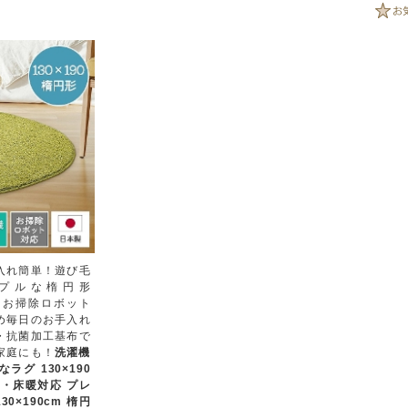
入れ簡単！遊び毛
プルな楕円形
グ。お掃除ロボット
め毎日のお手入れ
・抗菌加工基布で
家庭にも！
洗濯機
グ 130×190
・床暖対応 プレ
0×190cm 楕円