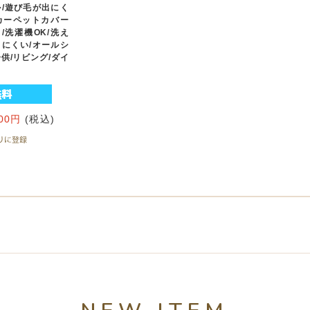
ル/遊び毛が出にく
カーペットカバー
/洗濯機OK/洗え
りにくい/オールシ
子供/リビング/ダイ
800円
(税込)