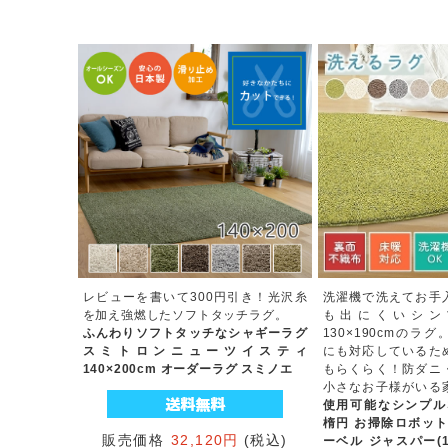
レビューを書いて300円引き！光沢糸
洗濯機で洗えてお手
を加え強燃したソフトタッチラグ。
も出にくいシン
ふんわりソフトタッチなシャギーラグ
130×190cmのラ
スミトロンニューツイスティ
にも対応しているた
140×200cm オーダーラグ スミノエ
もらくらく！防ダニ
小さなお子様がいる
使用可能なシンプルなラ
楕円 お掃除ロボット
販売価格
32,120円
(税込)
ーベル ジャスパー(13