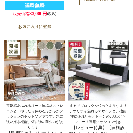
33,000円
販売価格
(税込)
高級感あふれるオーク無垢材のフレ
まるでブロックを並べたようなオリ
ームと、ゆったり休めるふかふかク
ジナリティ溢れるデザインと、機能
ッションのセットソファです。水に
性に優れたモノトーンの3人掛けソ
強い撥水機能、傷に強い耐久力があ
ファー！専用クッション付き
ります。
【レビュー特典】【開梱設
【開梱設置】フレーム+クッ