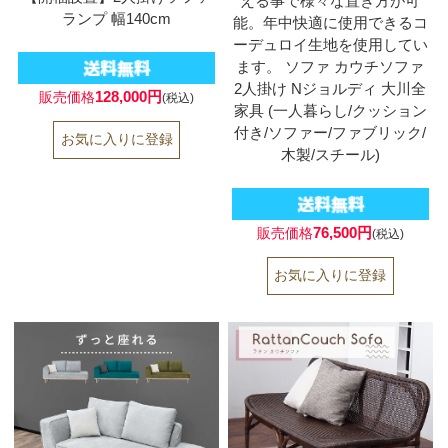
える事で様々な置き方が可
ランプ 幅140cm
能。年中快適に使用できるコ
ーデュロイ生地を使用してい
ます。 ソファ カウチソファ
2人掛け Nジョルディ 大川全
128,000円
販売価格
(税込)
家具 (一人暮らし/クッション
付き/ソファー/ファブリック/
木製/スチール)
76,500円
販売価格
(税込)