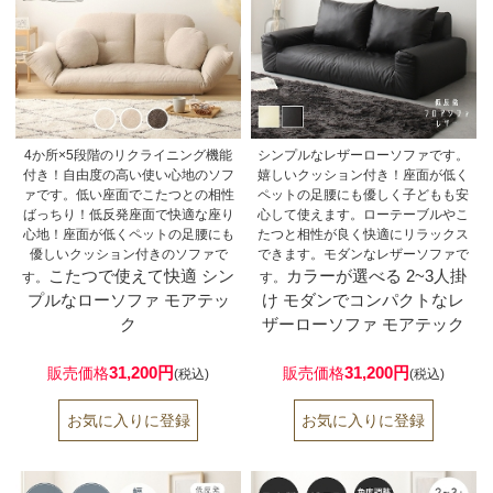
4か所×5段階のリクライニング機能
シンプルなレザーローソファです。
付き！自由度の高い使い心地のソフ
嬉しいクッション付き！座面が低く
ァです。低い座面でこたつとの相性
ペットの足腰にも優しく子どもも安
ばっちり！低反発座面で快適な座り
心して使えます。ローテーブルやこ
心地！座面が低くペットの足腰にも
たつと相性が良く快適にリラックス
優しいクッション付きのソファで
できます。モダンなレザーソファで
こたつで使えて快適 シン
カラーが選べる 2~3人掛
す。
す。
プルなローソファ モアテッ
け モダンでコンパクトなレ
ク
ザーローソファ モアテック
31,200円
31,200円
販売価格
販売価格
(税込)
(税込)