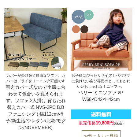
カバーが掛け替え自由なソファ。カ
お子様にぴったりサイズ！パパママ
バーはドライクリーニング可能です
に負けない自分専用のとってもかわ
替えカバー式なので季節に合
いいおしゃれなミニソファ。
ペリー ミニソファ 2P
わせて色合いを変えられま
W68×D42×H42cm
す。ソファ 2人掛け 背もたれ
替えカバー式 NVS-2PC B.B
ファニシング ( 幅112cm/椅
子/新生活/ウレタン/北欧/モダ
19,800円
販売価格
(税込)
ン/NOVEMBER)