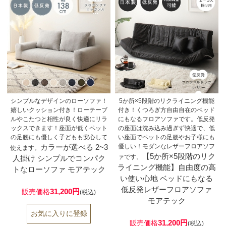
シンプルなデザインのローソファ！
5か所×5段階のリクライニング機能
嬉しいクッション付き！ローテーブ
付き！くつろぎ方自由自在のベッド
ルやこたつと相性が良く快適にリラ
にもなるフロアソファです。低反発
ックスできます！座面が低くペット
の座面は沈み込み過ぎず快適で、低
の足腰にも優しく子どもも安心して
い座面でペットの足腰やお子様にも
カラーが選べる 2~3
優しい！モダンなレザーフロアソフ
使えます。
【5か所×5段階のリク
ァです。
人掛け シンプルでコンパク
ライニング機能】自由度の高
トなローソファ モアテック
い使い心地 ベッドにもなる
低反発レザーフロアソファ
31,200円
販売価格
(税込)
モアテック
31,200円
販売価格
(税込)