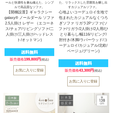
ールと快適性を兼ね備えた、シンプ
た、リラックスした雰囲気を醸し出
ルで高品質なソファ。
すカジュアルソファ。
【開梱設置】ギャラクシー
心地よいコーデュロイ生地で
galaxy® ノールダール ソファ
包まれたカジュアルなくつろ
2.5人掛け レザー （エコーネ
ぎソファ リガラ2Pソファ(ソ
ス/チェア/リビングソファ/二
ファ/リガラ/2人掛け/2人用/ひ
人掛け/三人掛け/ヘッドレス
とり暮らし/幅116/リビング/
ト/オットマン)
肘付き/木脚/ラバーウッド/コ
ーデュロイ/カジュアル/北欧/
ベージュ/グリーン)
199,800円
販売価格
(税込)
43,300円
販売価格
(税込)