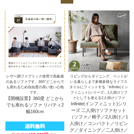
レザー調ファブリック使用で高級感
リビングからダイニング、ペットが
のあるソファです。360°どこからで
いる暮らしまで多種多様なライフス
も座れるため自由度の高い使い心地
タイルにフィットする「Infinite(イン
です。
フィニット)シリーズ」1人掛けソフ
【開梱設置】360度 どこから
ァとしても使える2人掛けソファ
Infinite(インフィニット)シリ
でも座れるソファ リバティ2
ーズ 二人掛けソファセット
幅160cm
（ソファ／椅子／2人掛け／1
人掛け／コンパクト／リビン
グ／ダイニング／二人掛け／