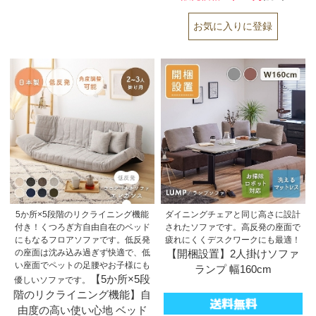
5か所×5段階のリクライニング機能
ダイニングチェアと同じ高さに設計
付き！くつろぎ方自由自在のベッド
されたソファです。高反発の座面で
にもなるフロアソファです。低反発
疲れにくくデスクワークにも最適！
の座面は沈み込み過ぎず快適で、低
【開梱設置】2人掛けソファ
い座面でペットの足腰やお子様にも
ランプ 幅160cm
【5か所×5段
優しいソファです。
階のリクライニング機能】自
由度の高い使い心地 ベッド