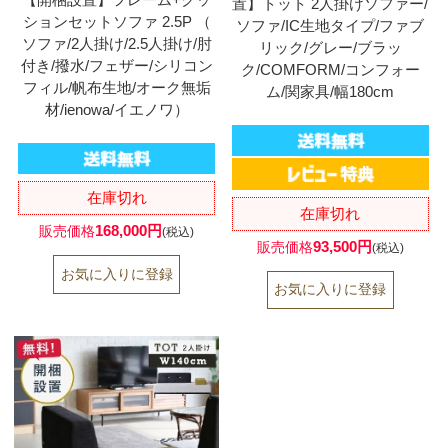
置】トット 2人掛けソファー/
ションセットソファ 2.5P （
ソファ/IC生地タイプ/ファブ
ソファ/2人掛け/2.5人掛け/肘
リック/グレー/ブラッ
付き/撥水/フェザー/シリコン
ク/COMFORM/コンフォー
フィル/帆布生地/オーク無垢
ム/関家具/幅180cm
材/ienowa/イエノワ）
在庫切れ
在庫切れ
168,000円
販売価格
(税込)
93,500円
販売価格
(税込)