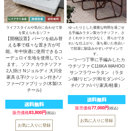
ライフスタイルや気分に合わせて形
ゆったりとした優雅な時間を過ごせ
を変えられるソファ
る手編みラタン製カウチソファ。さ
【開梱設置】パーツを組み替
さくれやトゲが少なく、滑らかでき
れいな仕上がり。落ち着いた色合い
える事で様々な置き方が可
で部屋に馴染みやすいデザインで
能。年中快適に使用できるコ
す。
ーデュロイ生地を使用してい
一つ一つ丁寧に手編みしたカ
ます。 ソファ カウチソファ
ウチソファ C116KA WAHOO
2人掛け Nジョルディ 大川全
サンフラワーラタン （ラタ
家具 (L字/クッション付き/ソ
ン/籐/リビング/和モダン/ベン
ファー/ファブリック/木製/ス
チ/ソファ/バリ家具/軽量）
チール)
77,000円
販売価格
(税込)
83,800円
販売価格
(税込)