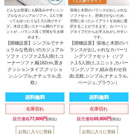
どんなお部屋にも馴染みやすいシン
張地と木部のバランスがおしゃれな
プルなカジュアルソファ。2人で座
ソファセット。肘掛けがないため、
ってもゆったりな2..5人掛けサイ
空間に合ったレイアウトを自由に選
ズ。木目と黒いスチール脚のアクセ
択することができます。カバーリン
ントが、バランス良く空間を引き締
グタイプだからお手入れがしやすい
めます。
です。
【開梱設置】シンプルでナチ
【開梱設置】張地と木部のバ
ュラルな色合いのカジュアル
ランスがおしゃれなカバーリ
ソファ（ソファ,2.5人掛け,コ
ングソファセット（ソフ
ーナーソファ,幅182cm,置き
ァ,1.5人掛け,ユニット,カバー
クッションタイプ,クッショ
リング,ソファ,組み合わせ自
ン,シンプル,ナチュラル,北
由,北欧,シンプル,ナチュラル,
欧）
ベージュ,ブラウン）
在庫切れ
在庫切れ
77,800円
69,800円
販売価格
販売価格
(税込)
(税込)