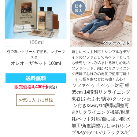
泡で洗いクリームで守る。レザーマ
嬉しいペット対応！シンプルなデザ
スター
インのソファとしてもベッドとして
オレオーザキット 100ml
も優秀なつつみ込まれる座り心地の
ソファベッド。細かなリクライニン
グ機能でお好みの角度で使用可能！
引っ掻き傷などにも強く安心！
ソファベッド ペット対応 幅
4,400円
販売価格
(税込)
85cm 14段階リクライニング
東谷(ふわふわ/防水/クッショ
ン付き/3way/14段階/調整可
能/リクライニング機能/耐摩
耗/ペット対応/傷に強い/防水
加工/角度調整/おしゃれ/シン
プル/かわいい/リラックス/ピ