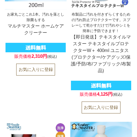
お家丸ごとこれ1本。汚れを落とし
布製品に汚れを付きずらくするため
除菌もする
の汚れ防止プロテクターです。スプ
マルチマスター ホームケア
レーして乾かすだけで汚れやシミを
簡単に予防できます！
クリーナー
【即日発送】テキスタイルマ
スター テキスタイルプロテ
クターW＋ 400ml ユニタス
2,310円
販売価格
(プロテクター/ケアグッズ/保
(税込)
護/予防/布/ファブリック/布製
品)
4,125円
販売価格
(税込)