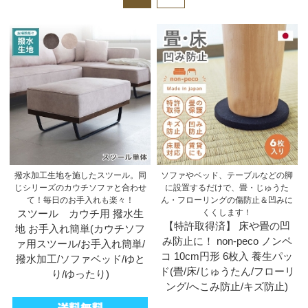
撥水加工生地を施したスツール。同
ソファやベッド、テーブルなどの脚
じシリーズのカウチソファと合わせ
に設置するだけで、畳・じゅうた
て！毎日のお手入れも楽々！
ん・フローリングの傷防止＆凹みに
スツール カウチ用 撥水生
くくします！
【特許取得済】 床や畳の凹
地 お手入れ簡単(カウチソフ
み防止に！ non-peco ノンペ
ァ用スツール/お手入れ簡単/
コ 10cm円形 6枚入 養生パッ
撥水加工/ソファベッド/ゆと
ド(畳/床/じゅうたん/フローリ
り/ゆったり)
ング/へこみ防止/キズ防止)