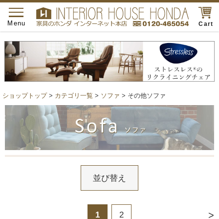
toggle
navigation
Menu
Cart
ショップトップ
>
カテゴリ一覧
>
ソファ
> その他ソファ
並び替え
>
1
2