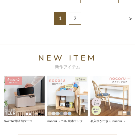
>
1
2
NEW ITEM
新作アイテム
Switch2用収納ケース
nocoru ノコル 絵本ラック
名入れができる nocoru ノコ
ル スタディデスク