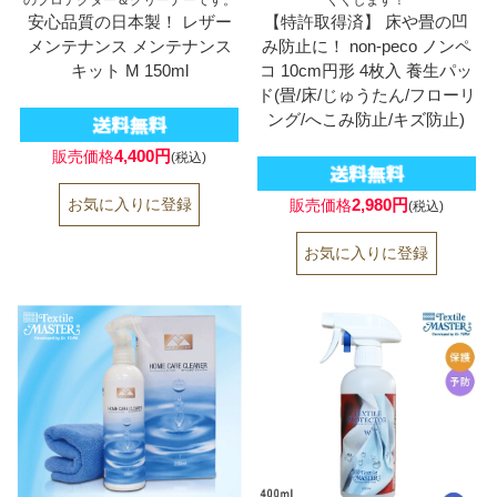
のプロテクター＆クリーナーです。
くくします！
安心品質の日本製！ レザー
【特許取得済】 床や畳の凹
メンテナンス メンテナンス
み防止に！ non-peco ノンペ
キット M 150ml
コ 10cm円形 4枚入 養生パッ
ド(畳/床/じゅうたん/フローリ
ング/へこみ防止/キズ防止)
4,400円
販売価格
(税込)
2,980円
販売価格
(税込)