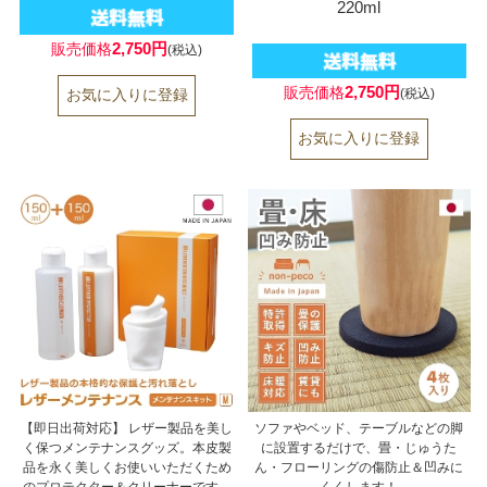
220ml
2,750円
販売価格
(税込)
2,750円
販売価格
(税込)
【即日出荷対応】 レザー製品を美し
ソファやベッド、テーブルなどの脚
く保つメンテナンスグッズ。本皮製
に設置するだけで、畳・じゅうた
品を永く美しくお使いいただくため
ん・フローリングの傷防止＆凹みに