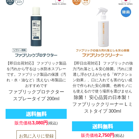
【即日出荷対応】 ファブリック製品
【即日出荷対応】 ファブリックの強
を汚れから守るはっ水防水スプレー
力汚れ落とし＆安心除菌。汚れに浸
です。ファブリック製品の保護（汚
透し浮かび上がらせる「Wアクショ
れ・水・油など）洗えない布製品に
ン効果」、口に入れても害のない成
おすすめです
分で作られた安心除菌、色柄モノに
ファブリックプロテクター
も使えるので使う場所を選びません
除菌！ 安心品質の日本製！
スプレータイプ 200ml
ファブリッククリーナー L ミ
ストタイプ 300ml
3,080円
販売価格
(税込)
2,750円
販売価格
(税込)