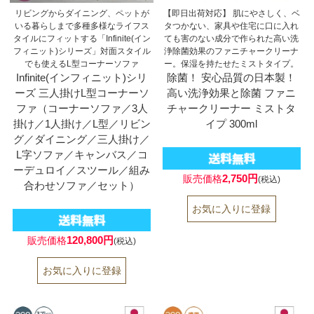
リビングからダイニング、ペットが
【即日出荷対応】 肌にやさしく、ベ
いる暮らしまで多種多様なライフス
タつかない、家具や住宅に口に入れ
タイルにフィットする「Infinite(イン
ても害のない成分で作られた高い洗
フィニット)シリーズ」対面スタイル
浄除菌効果のファニチャークリーナ
でも使えるL型コーナーソファ
ー。保湿を持たせたミストタイプ。
Infinite(インフィニット)シリ
除菌！ 安心品質の日本製！
ーズ 三人掛けL型コーナーソ
高い洗浄効果と除菌 ファニ
ファ（コーナーソファ／3人
チャークリーナー ミストタ
掛け／1人掛け／L型／リビン
イプ 300ml
グ／ダイニング／三人掛け／
L字ソファ／キャンバス／コ
ーデュロイ／スツール／組み
2,750円
販売価格
(税込)
合わせソファ／セット）
120,800円
販売価格
(税込)