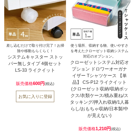
差し込むだけで取り付け完了！お掃
使う場所、収納する物、使いやすさ
除や移動もらくらく！
を考えたクローゼット収納システム
システムキャスター ストッ
対応のオプション。
クローゼットシステム対応オ
パー無しタイプ 4個セット
プション ドロワーオーガナ
LS-33 ライクイット
イザー Tシャツケース 【単
品】 CS-P12 ライクイット
600円
販売価格
(税込)
(クローゼット収納/収納ボッ
クス/衣類ケース/積み重ね/ス
タッキング/押入れ収納/1人暮
らし/おもちゃ収納/日本製/中
が見えない)
1,210円
販売価格
(税込)