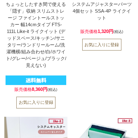
ちょっとしたすき間で使える
システムアジャスターパーツ
「隠す」収納 スリムストレ
4個セット SSA-4P ライクイ
ージ ファイントールストッ
ット
カー 幅14cmタイプ FTS-
111L Like-it ライクイット (デ
1,320円
販売価格
(税込)
ッドスペース/キッチン/サニ
タリー/ランドリールーム/洗
濯機横/組み合わせ/白/ホワイ
ト/グレー/ベージュ/ブラック/
見えない)
8,360円
販売価格
(税込)