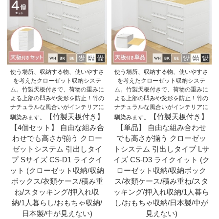
使う場所、収納する物、使いやすさ
使う場所、収納する物、使いやすさ
を考えたクローゼット収納システ
を考えたクローゼット収納システ
ム。竹製天板付きで、荷物の重みに
ム。竹製天板付きで、荷物の重みに
よる上部の凹みや変形を防止！竹の
よる上部の凹みや変形を防止！竹の
ナチュラルな風合いがインテリアに
ナチュラルな風合いがインテリアに
【竹製天板付き】
【竹製天板付き】
馴染みます。
馴染みます。
【4個セット】 自由な組み合
【単品】 自由な組み合わせ
わせでも高さが揃う クロー
でも高さが揃う クローゼッ
ゼットシステム 引出しタイ
トシステム 引出しタイプ Lサ
プ Sサイズ CS-D1 ライクイ
イズ CS-D3 ライクイット (ク
ット (クローゼット収納/収納
ローゼット収納/収納ボック
ボックス/衣類ケース/積み重
ス/衣類ケース/積み重ね/スタ
ね/スタッキング/押入れ収
ッキング/押入れ収納/1人暮ら
納/1人暮らし/おもちゃ収納/
し/おもちゃ収納/日本製/中が
日本製/中が見えない)
見えない)