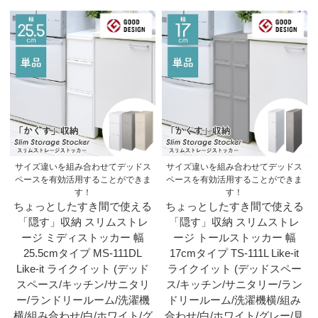
サイズ違いを組み合わせてデッドス
サイズ違いを組み合わせてデッドス
ペースを有効活用することができま
ペースを有効活用することができま
す！
す！
ちょっとしたすき間で使える
ちょっとしたすき間で使える
「隠す」収納 スリムストレ
「隠す」収納 スリムストレ
ージ ミディストッカー 幅
ージ トールストッカー 幅
25.5cmタイプ MS-111DL
17cmタイプ TS-111L Like-it
Like-it ライクイット (デッド
ライクイット (デッドスペー
スペース/キッチン/サニタリ
ス/キッチン/サニタリー/ラン
ー/ランドリールーム/洗濯機
ドリールーム/洗濯機横/組み
横/組み合わせ/白/ホワイト/グ
合わせ/白/ホワイト/グレー/見