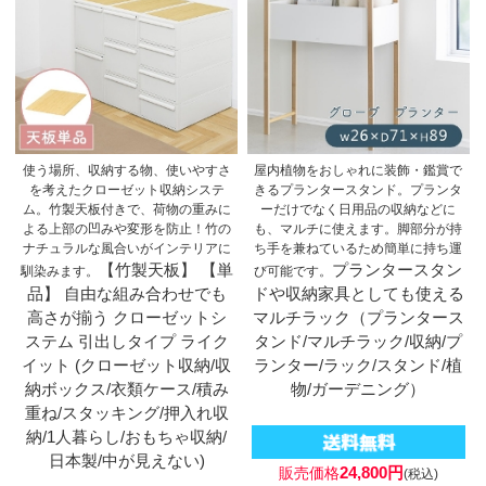
使う場所、収納する物、使いやすさ
屋内植物をおしゃれに装飾・鑑賞で
を考えたクローゼット収納システ
きるプランタースタンド。プランタ
ム。竹製天板付きで、荷物の重みに
ーだけでなく日用品の収納などに
よる上部の凹みや変形を防止！竹の
も、マルチに使えます。脚部分が持
ナチュラルな風合いがインテリアに
ち手を兼ねているため簡単に持ち運
【竹製天板】 【単
プランタースタン
馴染みます。
び可能です。
品】 自由な組み合わせでも
ドや収納家具としても使える
高さが揃う クローゼットシ
マルチラック（プランタース
ステム 引出しタイプ ライク
タンド/マルチラック/収納/プ
イット (クローゼット収納/収
ランター/ラック/スタンド/植
納ボックス/衣類ケース/積み
物/ガーデニング）
重ね/スタッキング/押入れ収
納/1人暮らし/おもちゃ収納/
日本製/中が見えない)
24,800円
販売価格
(税込)