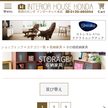
toggle
navigation
Menu
Cart
ショップトップ
>
カテゴリ一覧
>
収納家具
> その他収納家具
並び替え
>
1
2
3