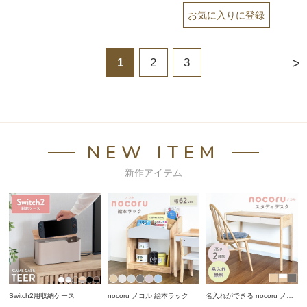
>
1
2
3
NEW ITEM
新作アイテム
Switch2用収納ケース
nocoru ノコル 絵本ラック
名入れができる nocoru ノコ
ル スタディデスク