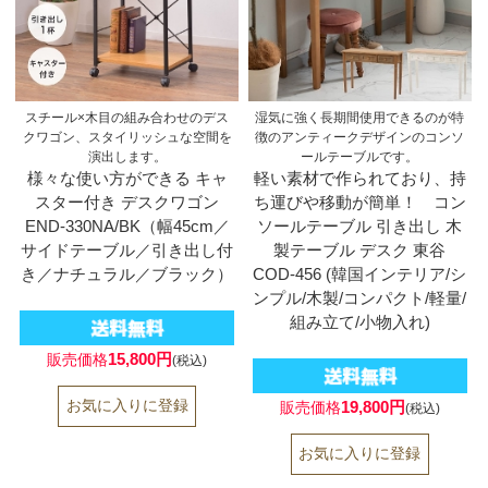
スチール×木目の組み合わせのデス
湿気に強く長期間使用できるのが特
クワゴン、スタイリッシュな空間を
徴のアンティークデザインのコンソ
演出します。
ールテーブルです。
様々な使い方ができる キャ
軽い素材で作られており、持
スター付き デスクワゴン
ち運びや移動が簡単！ コン
END-330NA/BK（幅45cm／
ソールテーブル 引き出し 木
サイドテーブル／引き出し付
製テーブル デスク 東谷
き／ナチュラル／ブラック）
COD-456 (韓国インテリア/シ
ンプル/木製/コンパクト/軽量/
組み立て/小物入れ)
15,800円
販売価格
(税込)
19,800円
販売価格
(税込)