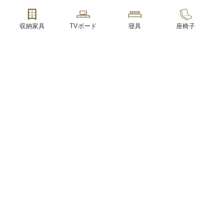
収納家具
TVボード
寝具
座椅子
こたつ
キッズ
書斎
ランプ
こたつ布団
学習家具
オフィス
照明
防災用品
インテリア
ガーデン
アウトレット
雑貨
家具
SUPPORT
お客様サポート