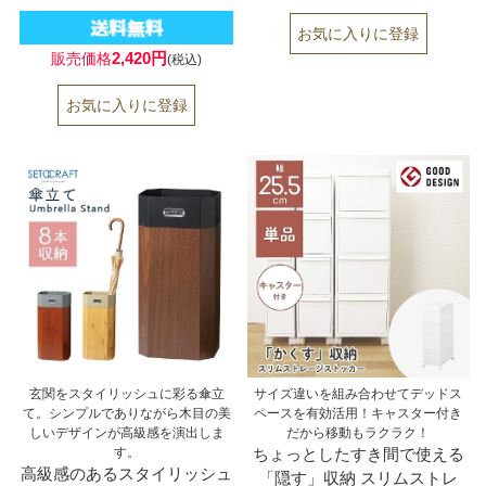
2,420円
販売価格
(税込)
玄関をスタイリッシュに彩る傘立
サイズ違いを組み合わせてデッドス
て。シンプルでありながら木目の美
ペースを有効活用！キャスター付き
しいデザインが高級感を演出しま
だから移動もラクラク！
す。
ちょっとしたすき間で使える
高級感のあるスタイリッシュ
「隠す」収納 スリムストレ