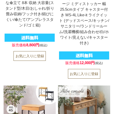
な傘立て 8本 収納 大容量(ス
ージ ミディストッカー 幅
タンド型/木目/おしゃれ/折り
25.5cmタイプ キャスター付
畳み収納/フック付き/錆びに
き MS-4L Like-it ライクイッ
くい/傘たて/アンブレラスタ
ト (デッドスペース/キッチン/
ンド/ゴミ箱)
サニタリー/ランドリールー
ム/洗濯機横/組み合わせ/白/ホ
ワイト/見えない/キャスター
付き)
8,800円
販売価格
(税込)
12,000円
販売価格
(税込)