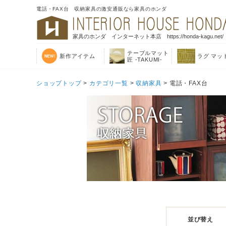
電話・FAX台 収納家具の激安通販なら家具のホンダ
家具のホンダ インターネット本店 https://honda-kagu.net/
テーブルマット
新作アイテム
ラグ マッ
匠 -TAKUMI-
ショップトップ
>
カテゴリ一覧
>
収納家具
> 電話・FAX台
並び替え