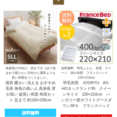
高身長の方向け、頭まですっぽり包
送料無料 羽毛ふとん 布団 クイ
まれて眠りたい方向けに通常よりも
ーン 掛け布団 フランスベッド
長い布団をつくりました。
220×210cm
寝具 暖かい 洗える おすすめ
羽毛布団 JOORYU AS-
毛布 身長の高い人 高身長 背
HOネックランド95 クイー
が高い 超長い布団 布団セッ
ンサイズ 220×210cm ハ
ト 足まで 約150×235cm
ンガリー産ホワイトグースダ
ウン95％ フランスベッド