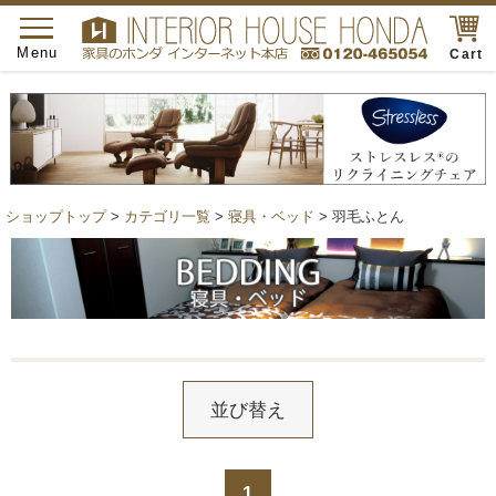
toggle
navigation
Menu
Cart
ショップトップ
>
カテゴリ一覧
>
寝具・ベッド
> 羽毛ふとん
並び替え
1