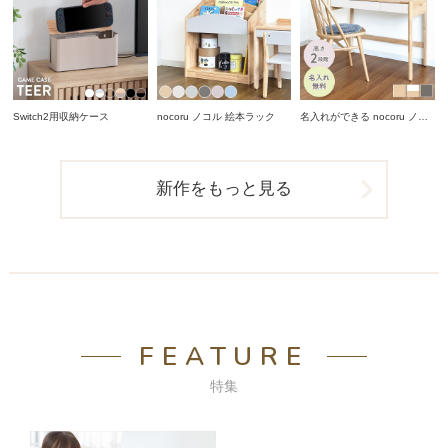
Switch2用収納ケース
nocoru ノコル 絵本ラック
名入れができる nocoru ノコ
ル スタディデスク
新作をもっと見る
FEATURE
特集