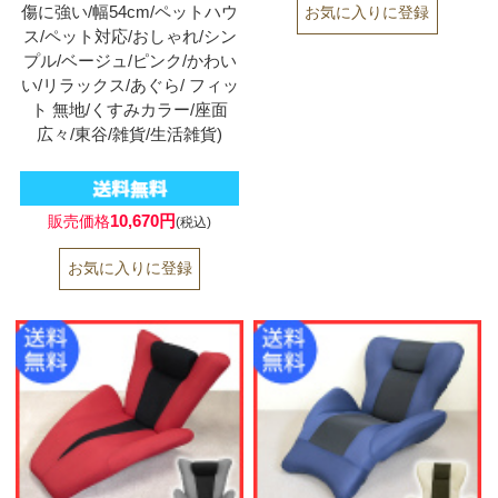
傷に強い/幅54cm/ペットハウ
ス/ペット対応/おしゃれ/シン
プル/ベージュ/ピンク/かわい
い/リラックス/あぐら/ フィッ
ト 無地/くすみカラー/座面
広々/東谷/雑貨/生活雑貨)
10,670円
販売価格
(税込)