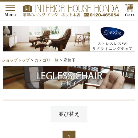
toggle
navigation
Menu
Cart
ショップトップ
>
カテゴリ一覧
> 座椅子
並び替え
1