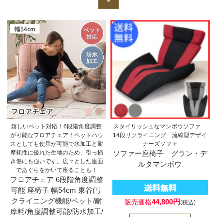
嬉しいペット対応！6段階角度調整
スタイリッシュなマンボウソファ
が可能なフロアチェア！ペットハウ
14段リクライニング 流線型デザイ
スとしても使用が可能で水加工と耐
ナーズソファ
摩耗性に優れた生地のため、引っ掻
ソファー座椅子 グラン・デ
き傷にも強いです。広々とした座面
ルタマンボウ
であぐらをかいて座ることも！
フロアチェア 6段階角度調整
可能 座椅子 幅54cm 東谷(リ
クライニング機能/ペット/耐
44,800円
販売価格
(税込)
摩耗/角度調整可能/防水加工/