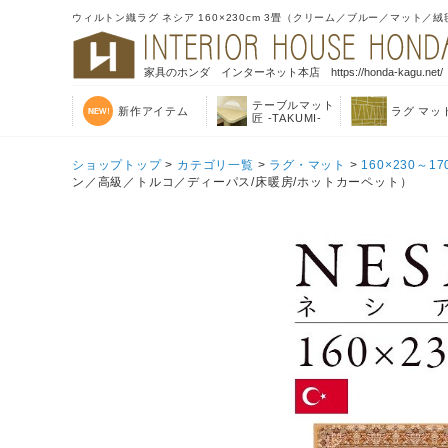
ウィルトン織ラグ ネシア 160×230cm 3畳（クリーム／ブルー／マット／絨
家具のホンダ インターネット本店 https://honda-kagu.net/
テーブルマット
新作アイテム
ラグ マッ
匠 -TAKUMI-
ショップトップ
>
カテゴリ一覧
>
ラグ・マット
>
160×230～17
ン／高級／トルコ／ディーパス/床暖房/ホットカーペット）