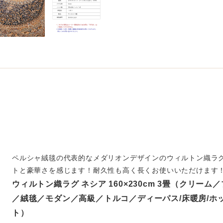
ペルシャ絨毯の代表的なメダリオンデザインのウィルトン織ラ
トと豪華さを感じます！耐久性も高く長くお使いいただけます
ウィルトン織ラグ ネシア 160×230cm 3畳（クリー
／絨毯／モダン／高級／トルコ／ディーパス/床暖房/ホ
ト）