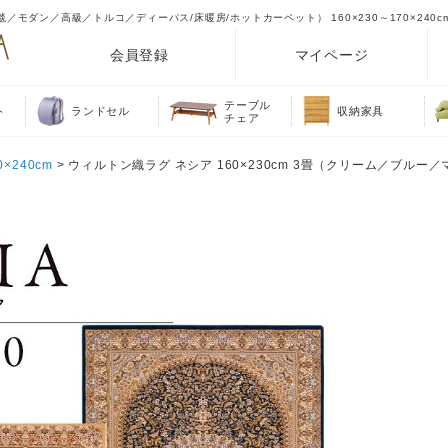
毯／モダン／高級／トルコ／ディーパス/床暖房/ホットカーペット） 160×230～170×240c
会員登録
マイページ
テーブル
ト
ランドセル
収納家具
チェア
0×240cm
> ウィルトン織ラグ ネシア 160×230cm 3畳（クリーム／ブルー