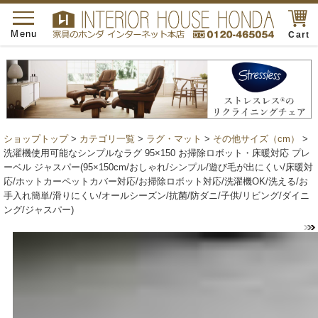
toggle
navigation
Menu
Cart
ショップトップ
>
カテゴリ一覧
>
ラグ・マット
>
その他サイズ（cm）
>
洗濯機使用可能なシンプルなラグ 95×150 お掃除ロボット・床暖対応 プレ
ーベル ジャスパー(95×150cm/おしゃれ/シンプル/遊び毛が出にくい/床暖対
応/ホットカーペットカバー対応/お掃除ロボット対応/洗濯機OK/洗える/お
手入れ簡単/滑りにくい/オールシーズン/抗菌/防ダニ/子供/リビング/ダイニ
ング/ジャスパー)