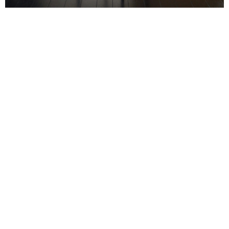
商品名
ボズ サイドテーブル グレイ
サイズ
本体：約(幅)40×(奥行)40×(高さ)54.5cm
天板：約(幅)36.5×(奥行)36.5×(高さ)2cm
引出：約(幅)30.5×(奥行)28c×(高さ)7.5cm
素材
本体：人工突板/PU塗装仕上げ
天板：MDF/PU塗装仕上げ
脚部：スチール/粉体塗装仕上げ
仕様
完成品