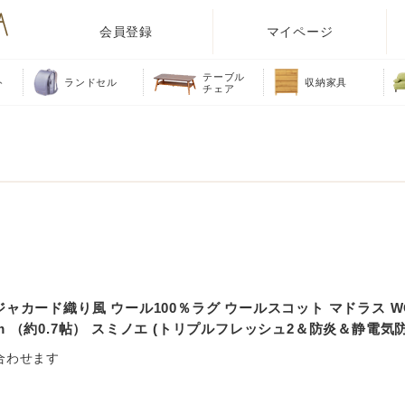
会員登録
マイページ
テーブル
ト
ランドセル
収納家具
チェア
ャカード織り風 ウール100％ラグ ウールスコット マドラス WO
40cm （約0.7帖） スミノエ (トリプルフレッシュ2＆防炎＆静電
合わせます