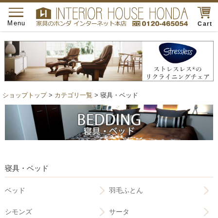
toggle
navigation
Menu
Cart
ショップトップ
>
カテゴリ一覧
> 寝具・ベッド
寝具・ベッド
ベッド
羽毛ふとん
シモンズ
サータ