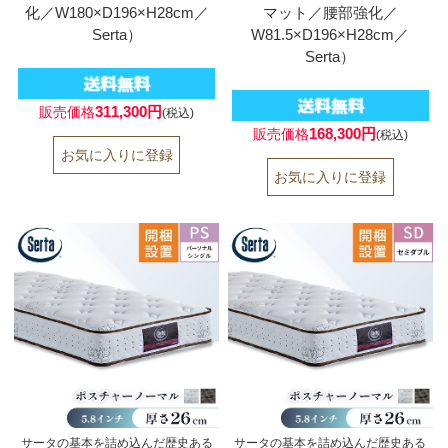
化／W180×D196×H28cm／
マット／腰部強化／
Serta）
W81.5×D196×H28cm／
Serta）
311,300円
販売価格
(税込)
168,300円
販売価格
(税込)
サータの基本を詰め込んだ歴史ある
サータの基本を詰め込んだ歴史ある