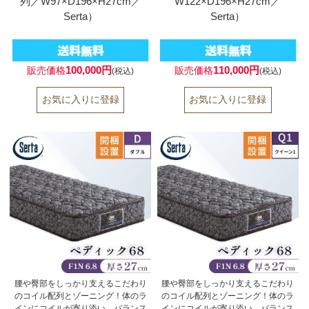
列／W97×D196×H27cm／
W122×D196×H27cm／
Serta）
Serta）
100,000円
110,000円
販売価格
販売価格
(税込)
(税込)
腰や臀部をしっかり支えるこだわり
腰や臀部をしっかり支えるこだわり
のコイル配列とゾーニング！体のラ
のコイル配列とゾーニング！体のラ
インにコイルが寄り添い。バランス
インにコイルが寄り添い。バランス