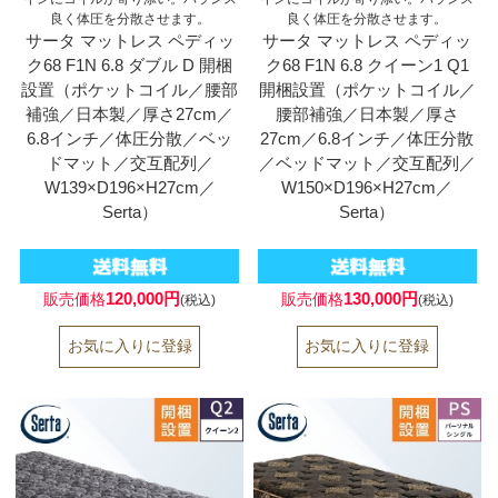
良く体圧を分散させます。
良く体圧を分散させます。
サータ マットレス ペディッ
サータ マットレス ペディッ
ク68 F1N 6.8 ダブル D 開梱
ク68 F1N 6.8 クイーン1 Q1
設置（ポケットコイル／腰部
開梱設置（ポケットコイル／
補強／日本製／厚さ27cm／
腰部補強／日本製／厚さ
6.8インチ／体圧分散／ベッ
27cm／6.8インチ／体圧分散
ドマット／交互配列／
／ベッドマット／交互配列／
W139×D196×H27cm／
W150×D196×H27cm／
Serta）
Serta）
120,000円
130,000円
販売価格
販売価格
(税込)
(税込)