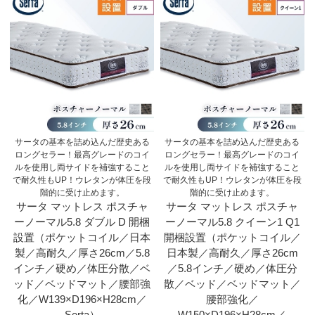
サータの基本を詰め込んだ歴史ある
サータの基本を詰め込んだ歴史ある
ロングセラー！最高グレードのコイ
ロングセラー！最高グレードのコイ
ルを使用し両サイドを補強すること
ルを使用し両サイドを補強すること
で耐久性もUP！ウレタンが体圧を段
で耐久性もUP！ウレタンが体圧を段
階的に受け止めます。
階的に受け止めます。
サータ マットレス ポスチャ
サータ マットレス ポスチャ
ーノーマル5.8 ダブル D 開梱
ーノーマル5.8 クイーン1 Q1
設置（ポケットコイル／日本
開梱設置（ポケットコイル／
製／高耐久／厚さ26cm／5.8
日本製／高耐久／厚さ26cm
インチ／硬め／体圧分散／ベ
／5.8インチ／硬め／体圧分
ッド／ベッドマット／腰部強
散／ベッド／ベッドマット／
化／W139×D196×H28cm／
腰部強化／
Serta）
W150×D196×H28cm／