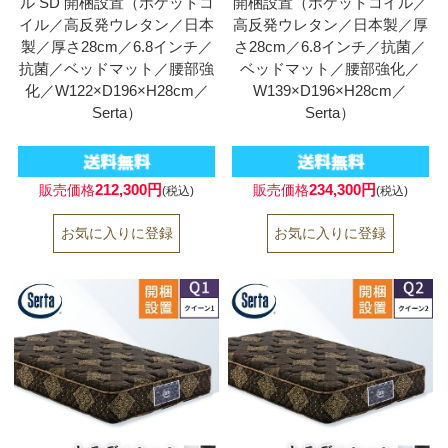
ル SD 開梱設置（ポケットコ
開梱設置（ポケットコイル／
イル／高反発ウレタン／日本
高反発ウレタン／日本製／厚
製／厚さ28cm／6.8インチ／
さ28cm／6.8インチ／抗菌／
抗菌／ベッドマット／腰部強
ベッドマット／腰部強化／
化／W122×D196×H28cm／
W139×D196×H28cm／
Serta）
Serta）
212,300円
234,300円
販売価格
販売価格
(税込)
(税込)