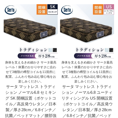
身体を支えるきめ細かさ サータ最高
身体を支えるきめ細かさ サータ最高
レベル！体重のかかりやすさに合わ
レベル！体重のかかりやすさに合わ
せて3種類の樽型コイルを11箇所に
せて3種類の樽型コイルを11箇所に
配置。ふんわり包み込む寝心地をお
配置。ふんわり包み込む寝心地をお
楽しみください。
楽しみください。
サータ マットレス トラディ
サータ マットレス トラディ
ション ノーマル6.8 セミキン
ション ノーマル6.8 ユーティ
グ SK 開梱設置（ポケットコ
リティシングル US 開梱設置
イル／高反発ウレタン／日本
（ポケットコイル／高反発ウ
製／厚さ28cm／6.8インチ／
レタン／日本製／厚さ28cm
抗菌／ベッドマット／腰部強
／6.8インチ／抗菌／ベッド