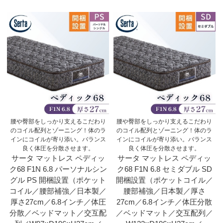
腰や臀部をしっかり支えるこだわり
腰や臀部をしっかり支えるこだわり
のコイル配列とゾーニング！体のラ
のコイル配列とゾーニング！体のラ
インにコイルが寄り添い。バランス
インにコイルが寄り添い。バランス
良く体圧を分散させます。
良く体圧を分散させます。
サータ マットレス ペディッ
サータ マットレス ペディッ
ク68 F1N 6.8 パーソナルシン
ク68 F1N 6.8 セミダブル SD
グル PS 開梱設置（ポケット
開梱設置（ポケットコイル／
コイル／腰部補強／日本製／
腰部補強／日本製／厚さ
厚さ27cm／6.8インチ／体圧
27cm／6.8インチ／体圧分散
分散／ベッドマット／交互配
／ベッドマット／交互配列／