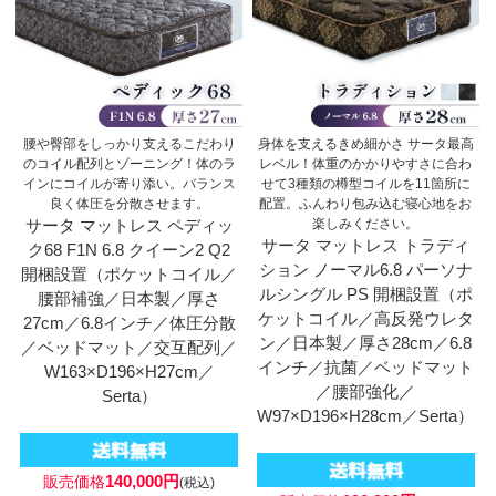
腰や臀部をしっかり支えるこだわり
身体を支えるきめ細かさ サータ最高
のコイル配列とゾーニング！体のラ
レベル！体重のかかりやすさに合わ
インにコイルが寄り添い。バランス
せて3種類の樽型コイルを11箇所に
良く体圧を分散させます。
配置。ふんわり包み込む寝心地をお
サータ マットレス ペディッ
楽しみください。
サータ マットレス トラディ
ク68 F1N 6.8 クイーン2 Q2
ション ノーマル6.8 パーソナ
開梱設置（ポケットコイル／
ルシングル PS 開梱設置（ポ
腰部補強／日本製／厚さ
ケットコイル／高反発ウレタ
27cm／6.8インチ／体圧分散
ン／日本製／厚さ28cm／6.8
／ベッドマット／交互配列／
インチ／抗菌／ベッドマット
W163×D196×H27cm／
／腰部強化／
Serta）
W97×D196×H28cm／Serta）
140,000円
販売価格
(税込)