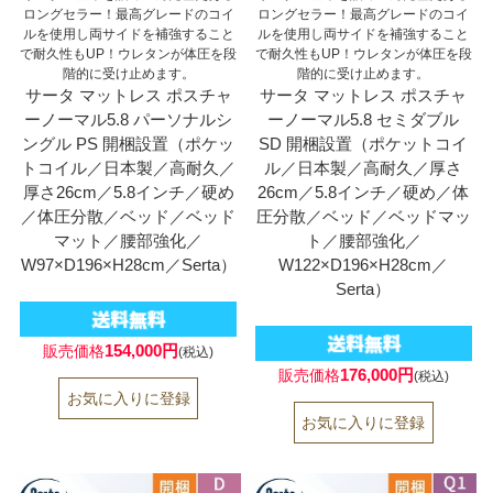
ロングセラー！最高グレードのコイ
ロングセラー！最高グレードのコイ
ルを使用し両サイドを補強すること
ルを使用し両サイドを補強すること
で耐久性もUP！ウレタンが体圧を段
で耐久性もUP！ウレタンが体圧を段
階的に受け止めます。
階的に受け止めます。
サータ マットレス ポスチャ
サータ マットレス ポスチャ
ーノーマル5.8 パーソナルシ
ーノーマル5.8 セミダブル
ングル PS 開梱設置（ポケッ
SD 開梱設置（ポケットコイ
トコイル／日本製／高耐久／
ル／日本製／高耐久／厚さ
厚さ26cm／5.8インチ／硬め
26cm／5.8インチ／硬め／体
／体圧分散／ベッド／ベッド
圧分散／ベッド／ベッドマッ
マット／腰部強化／
ト／腰部強化／
W97×D196×H28cm／Serta）
W122×D196×H28cm／
Serta）
154,000円
販売価格
(税込)
176,000円
販売価格
(税込)