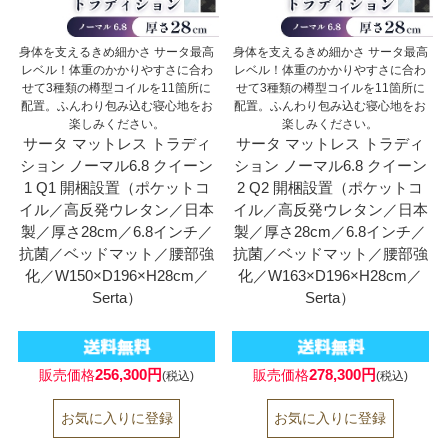
身体を支えるきめ細かさ サータ最高
身体を支えるきめ細かさ サータ最高
レベル！体重のかかりやすさに合わ
レベル！体重のかかりやすさに合わ
せて3種類の樽型コイルを11箇所に
せて3種類の樽型コイルを11箇所に
配置。ふんわり包み込む寝心地をお
配置。ふんわり包み込む寝心地をお
楽しみください。
楽しみください。
サータ マットレス トラディ
サータ マットレス トラディ
ション ノーマル6.8 クイーン
ション ノーマル6.8 クイーン
1 Q1 開梱設置（ポケットコ
2 Q2 開梱設置（ポケットコ
イル／高反発ウレタン／日本
イル／高反発ウレタン／日本
製／厚さ28cm／6.8インチ／
製／厚さ28cm／6.8インチ／
抗菌／ベッドマット／腰部強
抗菌／ベッドマット／腰部強
化／W150×D196×H28cm／
化／W163×D196×H28cm／
Serta）
Serta）
256,300円
278,300円
販売価格
販売価格
(税込)
(税込)