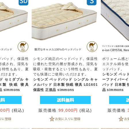
ドパッド。保温性
シモンズ純正のベッドパッド。保温性
ボリューム感と
形成され、湿気を
に優れた空気の層が形成され、湿気を
エステル綿を使
う特性もあり、夏
吸収・発散するという特性もあり、夏
ッドパッド。
ただけます。
でも快適にご使用いただけます。
シモンズ ベッ
ド セミダブル キ
シモンズ ベッドパッド シングル キャ
ーファイバーイ
本製 快眠 寝具
メルパッド 日本製 快眠 寝具 LG1601
パッド 日本製 快
 simmons
保温性 正規品 simmons
品 simmons
000円
(税込)
販売価格
99,000円
(税込)
販売価格