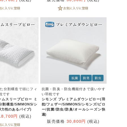
た分割構造で頭にフィ
抗菌・防臭・防虫機能付きで扱いやす
枕です
い羽枕です
ームスリープピロー ミ
シモンズ プレミアムダウンピロー(羽
割構造/SIMMONS/シ
枕/フェザー/SIMMONS/シモンズ/ピロ
弾力性のあるパイプ)
ー/抗菌/防虫/防臭/オールシーズン快
適)
18,700円
(税込)
販売価格
30,800円
(税込)