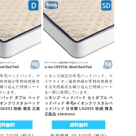
羊毛ベッドパッド。マ
シモンズ純正の羊毛ベッドパッド。マ
赤外線が常時自然発生
イナスイオン遠赤外線が常時自然発生
織り込んだ特殊シート
する天然鉱石を織り込んだ特殊シート
ています。
を一部に使用しています。
ドパッド ダブル ベッド
シモンズ ベッドパッド セミダブル ベ
イオンクリスタルベッド
ッドパッド 羊毛eイオンクリスタルベ
G2001 快眠 寝具 正規
ッドパッド 日本製 LG2001 快眠 寝具
正規品 simmons
40,700円
(税込)
販売価格
38,500円
(税込)