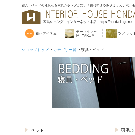
寝具・ベッドの通販なら家具のホンダが安い！掛け布団や敷きぶとん、枕、
家具のホンダ インターネット本店 https://honda-kagu.net/
テーブルマット
新作アイテム
ラグ マッ
匠 -TAKUMI-
ショップトップ
>
カテゴリ一覧
> 寝具・ベッド
ベッド
羽毛ふ