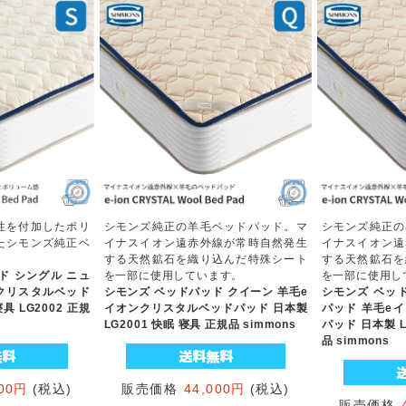
性を付加したポリ
シモンズ純正の羊毛ベッドパッド。マ
シモンズ純正の
たシモンズ純正ベ
イナスイオン遠赤外線が常時自然発生
イナスイオン遠
する天然鉱石を織り込んだ特殊シート
する天然鉱石を
ド シングル ニュ
を一部に使用しています。
を一部に使用し
クリスタルベッド
シモンズ ベッドパッド クイーン 羊毛e
シモンズ ベッ
具 LG2002 正規
イオンクリスタルベッドパッド 日本製
パッド 羊毛e
LG2001 快眠 寝具 正規品 simmons
パッド 日本製 L
品 simmons
500円
(税込)
販売価格
44,000円
(税込)
販売価格