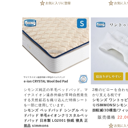
シモンズ純正の羊毛ベッドパッド。マ
2種のピローを合わ
イナスイオン遠赤外線が常時自然発生
かり支える枕です
する天然鉱石を織り込んだ特殊シート
シモンズ ワントゥピ
を一部に使用しています。
り/SIMMONS/シモ
シモンズ ベッドパッド シングル ベッ
担軽減/3D構造/フィ
ドパッド 羊毛eイオンクリスタルベッ
販売価格
22,
ドパッド 日本製 LG2001 快眠 寝具 正
規品 simmons