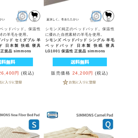
ベッドパッド。保温性
シモンズ純正のベッドパッド。保温性
材の羊毛を使用。
に優れた自然素材の羊毛を使用。
ドパッド セミダブル 羊
シモンズ ベッドパッド シングル 羊毛
 日本製 快眠 寝具
ベッドパッド 日本製 快眠 寝具
 正規品 simmons
LG1001 保温性 正規品 simmons
26,400円
(税込)
販売価格
24,200円
(税込)