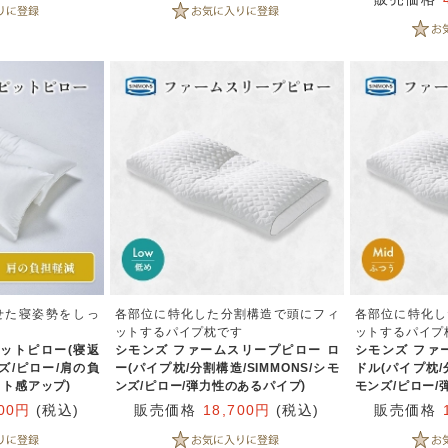
せた寝姿勢をしっ
各部位に特化した分割構造で頭にフィ
各部位に特化し
ットするパイプ枕です
ットするパイプ
ットピロー(寝返
シモンズ ファームスリープピロー ロ
シモンズ ファ
ンズ/ピロー/肩の負
ー(パイプ枕/分割構造/SIMMONS/シモ
ドル(パイプ枕/分
ット感アップ)
ンズ/ピロー/弾力性のあるパイプ)
モンズ/ピロー/
000円
(税込)
販売価格
18,700円
(税込)
販売価格