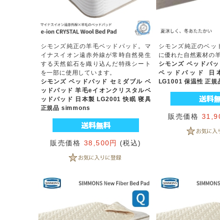
シモンズ純正の羊毛ベッドパッド。マ
シモンズ純正のベッ
イナスイオン遠赤外線が常時自然発生
に優れた自然素材の
する天然鉱石を織り込んだ特殊シート
シモンズ ベッドパッ
を一部に使用しています。
ベッドパッド 日
シモンズ ベッドパッド セミダブル ベ
LG1001 保温性 正規品
ッドパッド 羊毛eイオンクリスタルベ
ッドパッド 日本製 LG2001 快眠 寝具
正規品 simmons
販売価格
31,
販売価格
38,500円
(税込)