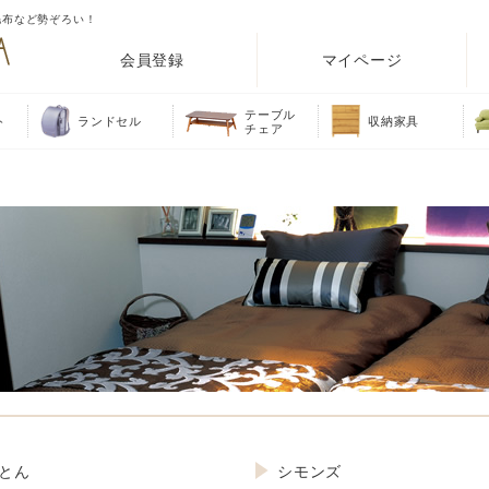
毛布など勢ぞろい！
会員登録
マイページ
テーブル
ト
ランドセル
収納家具
チェア
とん
シモンズ