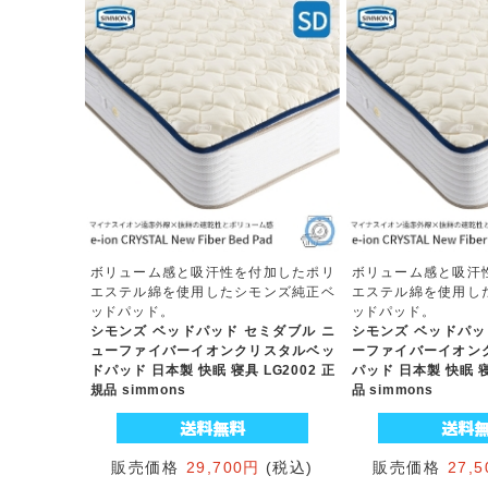
ボリューム感と吸汗性を付加したポリ
ボリューム感と吸汗
エステル綿を使用したシモンズ純正ベ
エステル綿を使用し
ッドパッド。
ッドパッド。
シモンズ ベッドパッド セミダブル ニ
シモンズ ベッドパッ
ューファイバーイオンクリスタルベッ
ーファイバーイオン
ドパッド 日本製 快眠 寝具 LG2002 正
パッド 日本製 快眠 寝
規品 simmons
品 simmons
販売価格
29,700円
(税込)
販売価格
27,