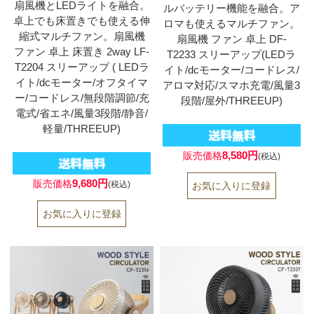
扇風機とLEDライトを融合。
ルバッテリー機能を融合。ア
卓上でも床置きでも使える伸
ロマも使えるマルチファン。
縮式マルチファン。扇風機
扇風機 ファン 卓上 DF-
ファン 卓上 床置き 2way LF-
T2233 スリーアップ(LEDラ
T2204 スリーアップ ( LEDラ
イト/dcモーター/コードレス/
イト/dcモーター/オフタイマ
アロマ対応/スマホ充電/風量3
ー/コードレス/無段階調節/充
段階/屋外/THREEUP)
電式/省エネ/風量3段階/静音/
軽量/THREEUP)
8,580円
販売価格
(税込)
9,680円
販売価格
(税込)