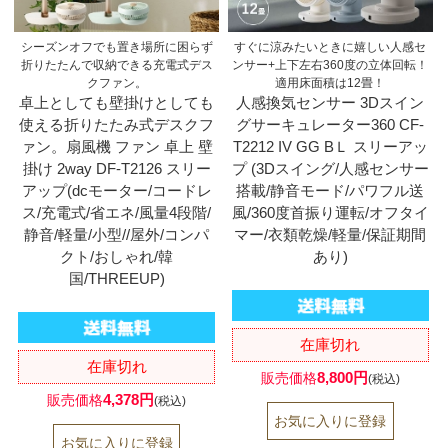
シーズンオフでも置き場所に困らず
すぐに涼みたいときに嬉しい人感セ
折りたたんで収納できる充電式デス
ンサー+上下左右360度の立体回転！
クファン。
適用床面積は12畳！
卓上としても壁掛けとしても
人感換気センサー 3Dスイン
使える折りたたみ式デスクフ
グサーキュレーター360 CF-
ァン。扇風機 ファン 卓上 壁
T2212 IV GG BＬ スリーアッ
掛け 2way DF-T2126 スリー
プ (3Dスイング/人感センサー
アップ(dcモーター/コードレ
搭載/静音モード/パワフル送
ス/充電式/省エネ/風量4段階/
風/360度首振り運転/オフタイ
静音/軽量/小型//屋外/コンパ
マー/衣類乾燥/軽量/保証期間
クト/おしゃれ/韓
あり)
国/THREEUP)
在庫切れ
在庫切れ
8,800円
販売価格
(税込)
4,378円
販売価格
(税込)