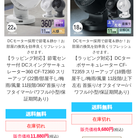
DCモーター採用で節電＆静か！お
DCモーター採用で節電＆静か！お
部屋の換気を効率良くリフレッシュ
部屋の換気を効率良くリフレッシュ
させます。
させます。
【ラッピング対応】節電セン
【ラッピング対応】DCター
サー付 DCスイングサーキュ
ボサーキュレーター CF-
レーター360 CF-T2360 スリ
T2359 スリーアップ (18畳/部
ーアップ (22畳/部屋干し/梅
屋干し/梅雨/風量 11段階/上下
雨/風量 11段階/360°首振り/オ
左右 首振り/オフタイマー/パ
フタイマー/パワフル/小型/保
ワフル/小型/保証期間あり)
証期間あり)
在庫切れ
在庫切れ
9,680円
販売価格
(税込)
11,880円
販売価格
(税込)