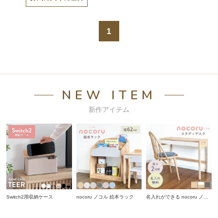
1
NEW ITEM
新作アイテム
Switch2用収納ケース
nocoru ノコル 絵本ラック
名入れができる nocoru ノコ
ル スタディデスク