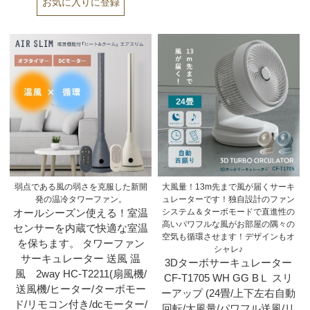
弱点である風の弱さを克服した新開
大風量！13m先まで風が届くサーキ
発の温冷タワーファン。
ュレーターです！独自設計のファン
オールシーズン使える！室温
システム＆ターボモードで直進性の
高いパワフルな風がお部屋の隅々の
センサーを内蔵で快適な室温
空気も循環させます！デザインもオ
を保ちます。 タワーファン
シャレ♪
サーキュレーター 送風 温
3Dターボサーキュレーター
風 2way HC-T2211(扇風機/
CF-T1705 WH GG BＬ スリ
送風機/ヒーター/ターボモー
ーアップ (24畳/上下左右自動
ド/リモコン付き/dcモーター/
回転/大風量/パワフル送風/リ