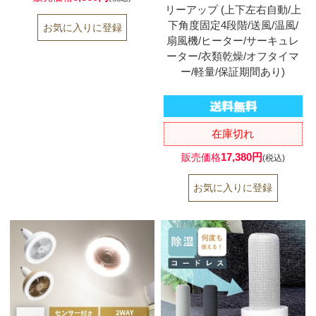
リーアップ (上下左右自動/上
下角度固定4段階/送風/温風/
扇風機/ヒーター/サーキュレ
ーター/衣類乾燥/オフタイマ
ー/軽量/保証期間あり)
在庫切れ
17,380円
販売価格
(税込)