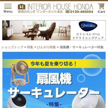
toggle
navigation
Menu
Cart
ショップトップ
>
特集
>
ひんやり特集
> 扇風機・サーキュレーター特集