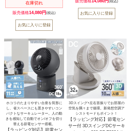
14,080円
販売価格
(税込)
在庫切れ
14,080円
販売価格
(税込)
ホコリのたまりやすい台座を筒形に
3Dスイング+左右首振りでお部屋の
し、省スペースにも置きやすいコン
空気を隅々まで循環。新発想空調ア
パクトなサーキュレーター。人の動
シストモードもポイント！
きを感知して自動でオン/オフを切り
【ラッピング対応】節電セン
替える節電センサー搭載。
サー付 3DスイングDCサーキ
【ラッピング対応】節電セン