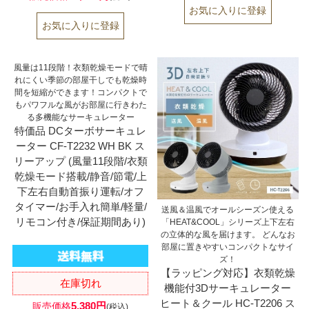
風量は11段階！衣類乾燥モードで晴
れにくい季節の部屋干しでも乾燥時
間を短縮ができます！コンパクトで
もパワフルな風がお部屋に行きわた
る多機能なサーキュレーター
特価品 DCターボサーキュレ
ーター CF-T2232 WH BK ス
リーアップ (風量11段階/衣類
乾燥モード搭載/静音/節電/上
下左右自動首振り運転/オフ
タイマー/お手入れ簡単/軽量/
送風＆温風でオールシーズン使える
リモコン付き/保証期間あり)
「HEAT&COOL」シリーズ上下左右
の立体的な風を届けます。 どんなお
部屋に置きやすいコンパクトなサイ
ズ！
【ラッピング対応】衣類乾燥
在庫切れ
機能付3Dサーキュレーター
ヒート＆クール HC-T2206 ス
5,380円
販売価格
(税込)