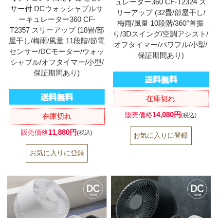
ュレーター360 CF-T2324 ス
サー付 DCウォッシャブルサ
リーアップ (32畳/部屋干し/
ーキュレーター360 CF-
梅雨/風量 10段階/360°首振
T2357 スリーアップ (18畳/部
り/3Dスイング/空調アシスト/
屋干し/梅雨/風量 11段階/節電
オフタイマー/パワフル/小型/
センサー/DCモーター/ウォッ
保証期間あり)
シャブル/オフタイマー/小型/
保証期間あり)
在庫切れ
14,080円
販売価格
在庫切れ
(税込)
11,880円
販売価格
(税込)