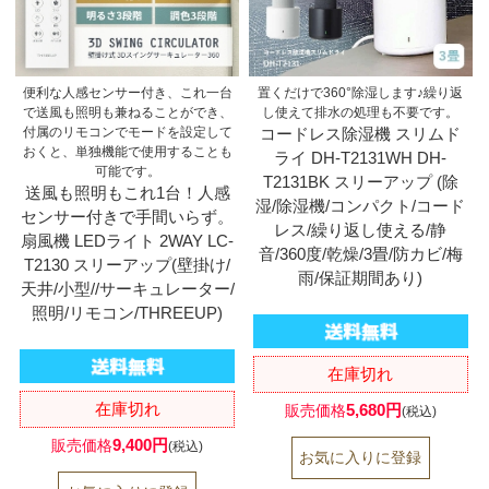
便利な人感センサー付き、これ一台
置くだけで360°除湿します♪繰り返
で送風も照明も兼ねることができ、
し使えて排水の処理も不要です。
付属のリモコンでモードを設定して
コードレス除湿機 スリムド
おくと、単独機能で使用することも
ライ DH-T2131WH DH-
可能です。
T2131BK スリーアップ (除
送風も照明もこれ1台！人感
湿/除湿機/コンパクト/コード
センサー付きで手間いらず。
レス/繰り返し使える/静
扇風機 LEDライト 2WAY LC-
音/360度/乾燥/3畳/防カビ/梅
T2130 スリーアップ(壁掛け/
雨/保証期間あり)
天井/小型//サーキュレーター/
照明/リモコン/THREEUP)
在庫切れ
在庫切れ
5,680円
販売価格
(税込)
9,400円
販売価格
(税込)