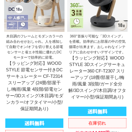
木目調のフレームとモダンカラーの
360°首振り可能な「3Dスイング」
組み合わせがおしゃれ。人を感知し
を搭載。効率的にお部屋の中の空気
て自動でオン/オフを切り替える節電
循環が出来ます。おしゃれなインテ
センサーと省エネ性能に優れたDC
リアに合わせやすいデザインです。
モーターで効率的に節電。
【ラッピング対応】WOOD
【ラッピング対応】WOOD
STYLE 3Dスイングサーキュ
STYLE 節電センサー付きDC
レーター360 CF-T2307 スリ
サーキュレーター CF-T2314
ーアップ (18畳/部屋干し/梅
スリーアップ (24畳/部屋干
雨/風量 3段階/ガード全分
し/梅雨/風量 4段階/節電セン
解/3Dスイング/木目調/オフタ
サー/3Dスイング/木目調/モダ
イマー/小型/保証期間あり)
ンカラー/オフタイマー/小型/
保証期間あり)
在庫切れ