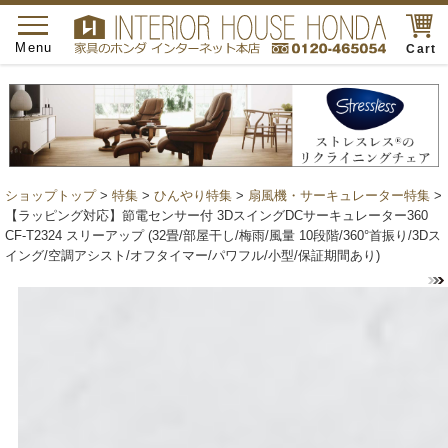
toggle
navigation
Menu
Cart
ショップトップ
>
特集
>
ひんやり特集
>
扇風機・サーキュレーター特集
>
【ラッピング対応】節電センサー付 3DスイングDCサーキュレーター360
CF-T2324 スリーアップ (32畳/部屋干し/梅雨/風量 10段階/360°首振り/3Dス
イング/空調アシスト/オフタイマー/パワフル/小型/保証期間あり)