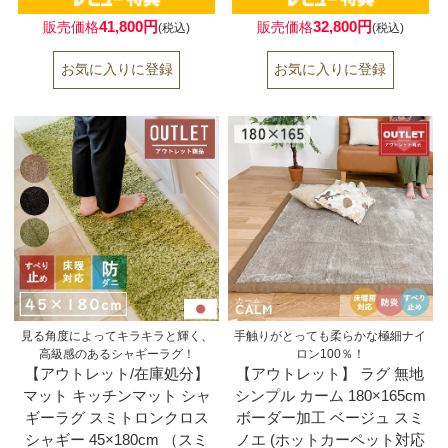
41,800円
32,800円
販売価格
販売価格
(税込)
(税込)
見る角度によってキラキラと輝く、
手触りがとっても柔らかな極細ナイ
高級感のあるシャギーラグ！
ロン100％！
【アウトレット/在庫処分】
【アウトレット】 ラグ 無地
マット キッチンマット シャ
シンプル カーム 180×165cm
ギーラグ スミトロンクロス
ボーダー加工 ベージュ スミ
シャギー 45×180cm （スミ
ノエ (ホットカーペット対応