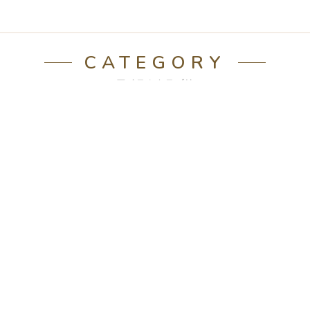
CATEGORY
アイテムカテゴリ
ラグ
テーブルマット匠
ソファ
テーブル
カーペット
ソファベッド
チェア
収納家具
TVボード
寝具
座椅子
こたつ
キッズ
書斎
ランプ
こたつ布団
学習家具
オフィス
照明