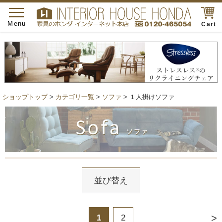
toggle
navigation
Menu
Cart
ショップトップ
>
カテゴリ一覧
>
ソファ
> １人掛けソファ
並び替え
>
1
2