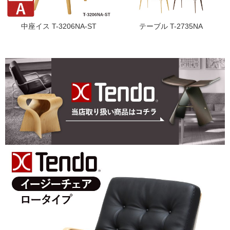
中座イス T-3206NA-ST
テーブル T-2735NA