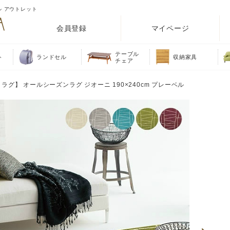
ル アウトレット
会員登録
マイページ
テーブル
ト
ランドセル
収納家具
チェア
ラグ】 オールシーズンラグ ジオーニ 190×240cm プレーベル