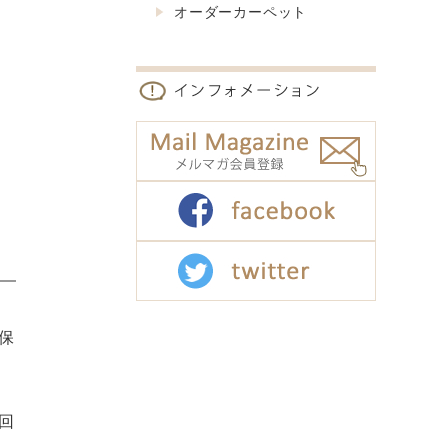
オーダーカーペット
保
回