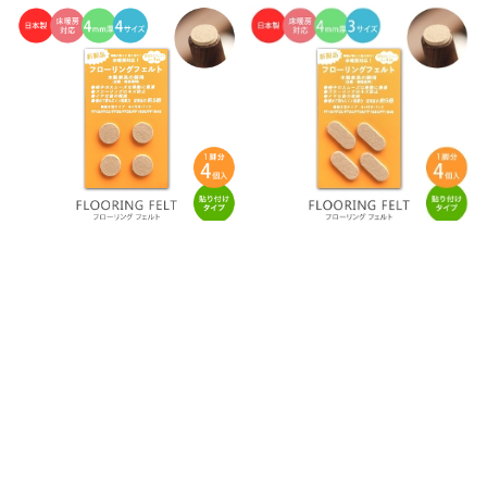
床・フローリングの保護・キズ防止に！ 家
床・フローリングの保護・キズ防止に！ 家
具の移動がラクラク♪簡単貼り付けタイプ！
具の移動がラクラク♪簡単貼り付けタイプ！
床暖房対応！
床暖房対応！
家具・椅子用フェルト フローリン
家具・椅子用フェルト フローリン
グフェルト 4mm厚 貼り付けタイ
グフェルト 4mm厚 貼り付けタイ
プ 丸形 1脚分 4個入 FF-19 FF-22
プ 楕円形 1脚分4枚入 FF-3516
FF-25 FF-28
FF-4519 FF-5520
660円
790円
販売価格
販売価格
(税込)
(税込)