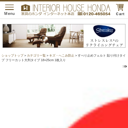
toggle
navigation
Menu
Cart
ショップトップ
>
カテゴリ一覧
>
キズ・へこみ防止
> すべり止めフェルト 貼り付けタイ
プ フリーカット大判タイプ 18×25cm 1枚入り