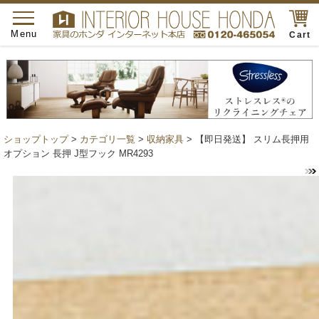
toggle
navigation
Menu
Cart
ショップトップ
>
カテゴリ一覧
>
収納家具
> 【即日発送】 スリム長押用
オプション 長押 J型フック MR4293