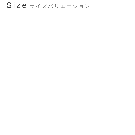
Size
サイズバリエーション
プルミエール 130×190cm
プルミエール 185×185cm