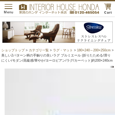
toggle
navigation
Menu
Cart
ショップトップ
>
カテゴリ一覧
>
ラグ・マット
>
180×240～200×250cm
>
美しい2パターン柄の手触りの良いラグ プルミエール (折りたためる/滑り
にくい/モダン/高級感/華やか/ヨーロピアン/ラグ/カーペット)約200×240cm