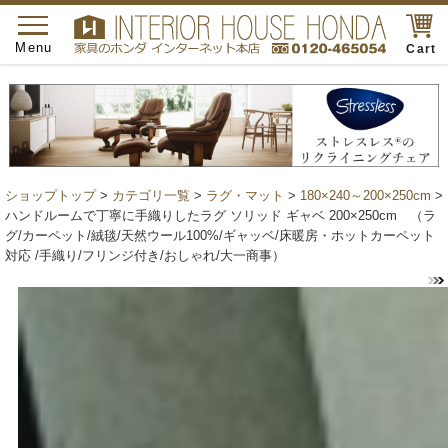
toggle
navigation
Menu
Cart
ショップトップ
>
カテゴリ一覧
>
ラグ・マット
>
180×240～200×250cm
>
ハンドルームで丁寧に手織りしたラグ ソリッド ギャベ 200×250cm （ラ
グ/カーペット/絨毯/天然ウール100%/ギャッベ/床暖房・ホットカーペット
対応 /手織り/フリンジ付き/おしゃれ/大一商事）