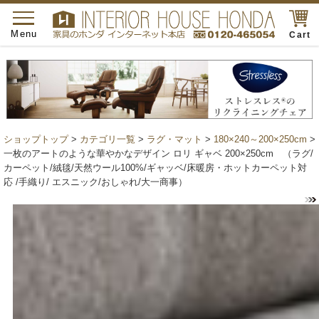
toggle
navigation
Menu
Cart
ショップトップ
>
カテゴリ一覧
>
ラグ・マット
>
180×240～200×250cm
>
一枚のアートのような華やかなデザイン ロリ ギャベ 200×250cm （ラグ/
カーペット/絨毯/天然ウール100%/ギャッベ/床暖房・ホットカーペット対
応 /手織り/ エスニック/おしゃれ/大一商事）