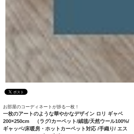
お部屋のコーディネートが捗る一枚！
一枚のアートのような華やかなデザイン ロリ ギャベ
200×250cm （ラグ/カーペット/絨毯/天然ウール100%/
ギャッベ/床暖房・ホットカーペット対応 /手織り/ エス