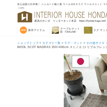
安心品質の日本製！ ジャカード織り風 ウール100％ラグ ウールスコット マドラス
（cm）
家具のホンダ インターネット本店 https://honda-kagu.net/
テーブルマット
新作アイテム
ラグ マッ
匠 -TAKUMI-
ショップトップ
>
カテゴリ一覧
>
ラグ・マット
>
その他サイズ（
WOOL SCOT MADRAS 350×400cm スミノエ (トリプル