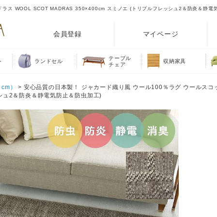
 WOOL SCOT MADRAS 350×400cm スミノエ (トリプルフレッシュ2＆防炎＆静
会員登録
マイページ
テーブル
ト
ランドセル
収納家具
チェア
cm）
> 安心品質の日本製！ ジャカード織り風 ウール100％ラグ ウールスコ
フレッシュ2＆防炎＆静電気防止＆防虫加工)