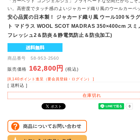
「カーペット コンシェルジュ」プライベートな空間だからこそ
い。高密度でタッチ感のよいジャカード織り風のウールカーペ
安心品質の日本製！ ジャカード織り風 ウール100％ラ
ト マドラス WOOL SCOT MADRAS 350×400cm ス
フレッシュ2＆防炎＆静電気防止＆防虫加工)
商品番号 58-953-2560
162,800円
販売価格
(税込)
[8,140ポイント進呈（要会員登録・ログイン） ]
[ 送料込 ]
在庫切れ