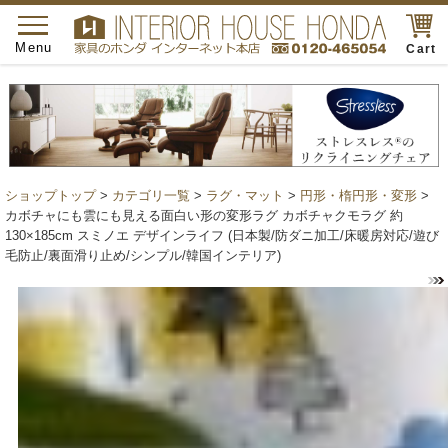
toggle
navigation
Menu
Cart
ショップトップ
>
カテゴリ一覧
>
ラグ・マット
>
円形・楕円形・変形
>
カボチャにも雲にも見える面白い形の変形ラグ カボチャクモラグ 約
130×185cm スミノエ デザインライフ (日本製/防ダニ加工/床暖房対応/遊び
毛防止/裏面滑り止め/シンプル/韓国インテリア)