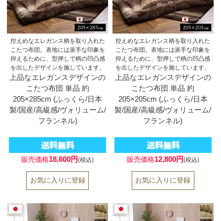
控えめなエレガンス柄を取り入れた
控えめなエレガンス柄を取り入れた
こたつ布団。表地には派手な印象を
こたつ布団。表地には派手な印象を
抑えるために、型押しで柄の凹凸感
抑えるために、型押しで柄の凹凸感
を出したデザインを施しています。
を出したデザインを施しています。
上品なエレガンスデザインの
上品なエレガンスデザインの
こたつ布団 単品 約
こたつ布団 単品 約
205×285cm (ふっくら/日本
205×205cm (ふっくら/日本
製/国産/高級感/ヴォリューム/
製/国産/高級感/ヴォリューム/
フランネル)
フランネル)
18,600円
12,800円
販売価格
販売価格
(税込)
(税込)