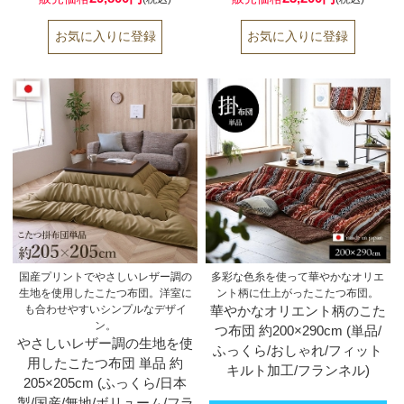
国産プリントでやさしいレザー調の
多彩な色糸を使って華やかなオリエ
生地を使用したこたつ布団。洋室に
ント柄に仕上がったこたつ布団。
も合わせやすいシンプルなデザイ
華やかなオリエント柄のこた
ン。
つ布団 約200×290cm (単品/
やさしいレザー調の生地を使
ふっくら/おしゃれ/フィット
用したこたつ布団 単品 約
キルト加工/フランネル)
205×205cm (ふっくら/日本
製/国産/無地/ボリューム/フラ