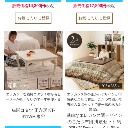
14,300円
17,800円
販売価格
販売価格
(税込)
(税込)
エレガントな猫脚コタツ！横からヒ
エレガンス調の細かいデザインが印
ーターが見えないので一年中使えま
象的なこたつ布団。こたつ布団と敷
す。
布団の２点セットで統一感のあるお
猫脚コタツ 正方形 KT-
部屋に
繊細なエレガンス調デザイン
411WH 東谷
のこたつ布団 掛敷セット 約
205×285cm (ふっくら/日本