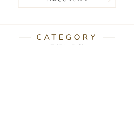
CATEGORY
アイテムカテゴリ
ラグ
テーブルマット匠
ソファ
テーブル
カーペット
ソファベッド
チェア
収納家具
TVボード
寝具
座椅子
こたつ
キッズ
書斎
ランプ
こたつ布団
学習家具
オフィス
照明