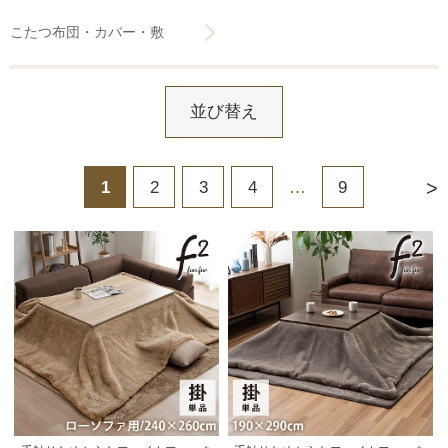
こたつ布団・カバー・敷
並び替え
>
1
2
3
4
…
9