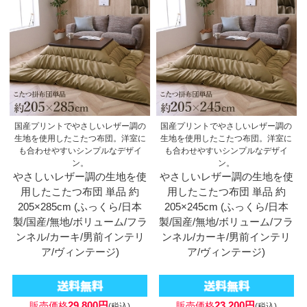
国産プリントでやさしいレザー調の
国産プリントでやさしいレザー調の
生地を使用したこたつ布団。洋室に
生地を使用したこたつ布団。洋室に
も合わせやすいシンプルなデザイ
も合わせやすいシンプルなデザイ
ン。
ン。
やさしいレザー調の生地を使
やさしいレザー調の生地を使
用したこたつ布団 単品 約
用したこたつ布団 単品 約
205×285cm (ふっくら/日本
205×245cm (ふっくら/日本
製/国産/無地/ボリューム/フラ
製/国産/無地/ボリューム/フラ
ンネル/カーキ/男前インテリ
ンネル/カーキ/男前インテリ
ア/ヴィンテージ)
ア/ヴィンテージ)
29,800円
23,200円
販売価格
販売価格
(税込)
(税込)