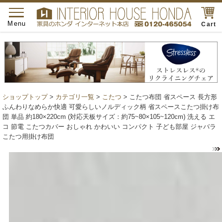
toggle
navigation
Menu
Cart
ショップトップ
>
カテゴリ一覧
>
こたつ
> こたつ布団 省スペース 長方形
ふんわりなめらか快適 可愛らしいノルディック柄 省スペースこたつ掛け布
団 単品 約180×220cm (対応天板サイズ：約75~80×105~120cm) 洗える エ
コ 節電 こたつカバー おしゃれ かわいい コンパクト 子ども部屋 ジャバラ
こたつ用掛け布団